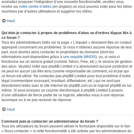
souhaitez proposer l’intégration d’une nouvelle fonctionnalité, veuillez vous
rendre sur
notre centre d’idées
(en anglais) où vous pourrez voter pour les idées
soumises par d’autres utilisateurs et suggérer les vôtres.
Haut
Qui dois-je contacter à propos de problèmes d’abus ou d’ordres légaux liés à
ce forum ?
Tous les administrateurs listés sur la page « L’équipe » devraient être un contact
approprié concernant ces problèmes. Si vous n’obtenez aucune réponse de leur
part, vous devriez alors contacter le propriétaire du domaine (dont les
informations sont disponibles grâce à
une requête WHOIS
), ou, si celui-ci
fonctionne sur un service gratuit (comme Yahoo, Free, etc.), le service de gestion
des abus. Veuillez noter que phpBB Limited n’a absolument aucune juridiction et
ne peut en aucun cas être tenu comme responsable de comment, où et par qui
ce forum est utilisé. Ne contactez pas phpBB Limited pour tout problème d’ordre
légal (commentaire incessant, insultant, diffamatoire, etc.) qui ne sont pas
directement reliés avec le site internet de phpBB.com ou le logiciel phpBB en lui-
même. Si vous envoyez un courrier électronique à phpBB Limited à propos
d’une utilisation de tierce partie de ce logiciel, attendez-vous à une réponse
laconique ou à ne pas recevoir de réponse.
Haut
Comment puis-je contacter un administrateur du forum ?
Tous les utilisateurs du forum peuvent utiliser le formulaire disponible sur le lien
« Nous contacter » si cette fonctionnalité a été activée par les administrateurs du