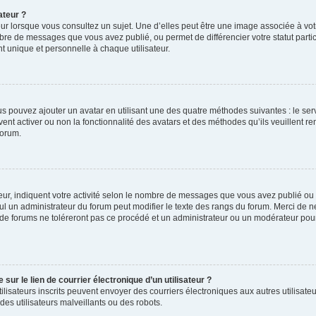
ateur ?
ur lorsque vous consultez un sujet. Une d’elles peut être une image associée à vo
mbre de messages que vous avez publié, ou permet de différencier votre statut parti
 unique et personnelle à chaque utilisateur.
ous pouvez ajouter un avatar en utilisant une des quatre méthodes suivantes : le serv
ent activer ou non la fonctionnalité des avatars et des méthodes qu’ils veuillent ren
forum.
ur, indiquent votre activité selon le nombre de messages que vous avez publié ou id
eul un administrateur du forum peut modifier le texte des rangs du forum. Merci de 
de forums ne toléreront pas ce procédé et un administrateur ou un modérateur pou
ur le lien de courrier électronique d’un utilisateur ?
s utilisateurs inscrits peuvent envoyer des courriers électroniques aux autres utili
es utilisateurs malveillants ou des robots.