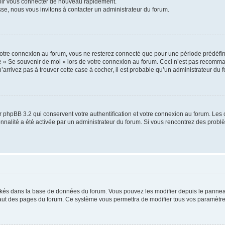
voir vous connecter de nouveau rapidement.
sse, nous vous invitons à contacter un administrateur du forum.
otre connexion au forum, vous ne resterez connecté que pour une période prédéfinie
se « Se souvenir de moi » lors de votre connexion au forum. Ceci n’est pas recomm
’arrivez pas à trouver cette case à cocher, il est probable qu’un administrateur du fo
 phpBB 3.2 qui conservent votre authentification et votre connexion au forum. Les 
tionnalité a été activée par un administrateur du forum. Si vous rencontrez des pro
ockés dans la base de données du forum. Vous pouvez les modifier depuis le panneau 
haut des pages du forum. Ce système vous permettra de modifier tous vos paramètre