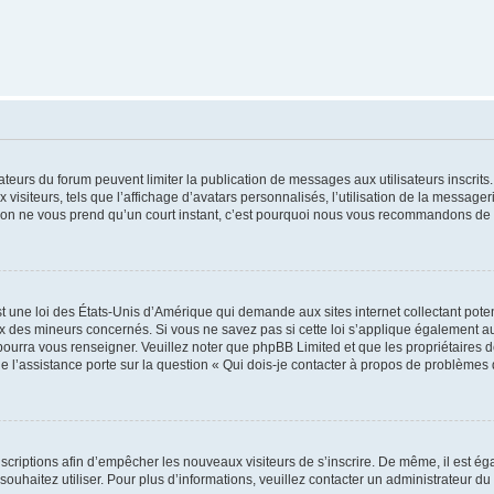
trateurs du forum peuvent limiter la publication de messages aux utilisateurs inscri
visiteurs, tels que l’affichage d’avatars personnalisés, l’utilisation de la messager
ription ne vous prend qu’un court instant, c’est pourquoi nous vous recommandons de l
t une loi des États-Unis d’Amérique qui demande aux sites internet collectant pot
 des mineurs concernés. Si vous ne savez pas si cette loi s’applique également au
 pourra vous renseigner. Veuillez noter que phpBB Limited et que les propriétaires
ue l’assistance porte sur la question « Qui dois-je contacter à propos de problèmes 
inscriptions afin d’empêcher les nouveaux visiteurs de s’inscrire. De même, il est é
s souhaitez utiliser. Pour plus d’informations, veuillez contacter un administrateur du