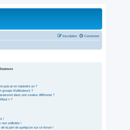
Inscription
Connexion
lisateurs
t puis-je en rejoindre un ?
 groupe d’utilisateurs ?
araissent dans une couleur différente ?
défaut » ?
s !
non sollicités !
e de la part de quelqu’un sur ce forum !