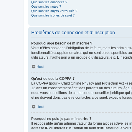
Que sont les annonces ?
Que sont les notes ?
Que sont les sujets verrouillés ?
Que sont les icônes de sujet ?
Problèmes de connexion et d’inscription
Pourquoi ai-je besoin de m’inscrire ?
Vous n’êtes pas dans l’obligation de le faire, mais les adminis
fonctionnalités supplémentaires qui ne sont pas disponibles aux 
utilisateurs, l’adhésion à un groupe d’utilisateurs, etc. L’insc
Haut
Qu’est-ce que la COPPA ?
La COPPA (pour « Child Online Privacy and Protection Act ») es
13 ans un consentement écrit des parents ou des tuteurs légaux
nous vous conseillons de contacter un conseiller juridique qui
et ne doivent donc pas être contactés à ce sujet, excepté lorsq
Haut
Pourquoi ne puis-je pas m’inscrire ?
Il est possible qu’un administrateur du forum ait désactivé les 
adresse IP ou interdit l’utilisation du nom d’utilisateur que vou