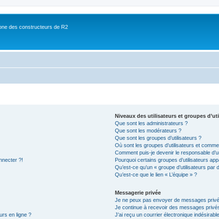
ne des constructeurs de R2
Niveaux des utilisateurs et groupes d’uti
Que sont les administrateurs ?
Que sont les modérateurs ?
Que sont les groupes d’utilisateurs ?
Où sont les groupes d’utilisateurs et commen
Comment puis-je devenir le responsable d’un
nnecter ?!
Pourquoi certains groupes d’utilisateurs app
Qu’est-ce qu’un « groupe d’utilisateurs par 
Qu’est-ce que le lien « L’équipe » ?
Messagerie privée
Je ne peux pas envoyer de messages privé
Je continue à recevoir des messages privés 
urs en ligne ?
J’ai reçu un courrier électronique indésirabl