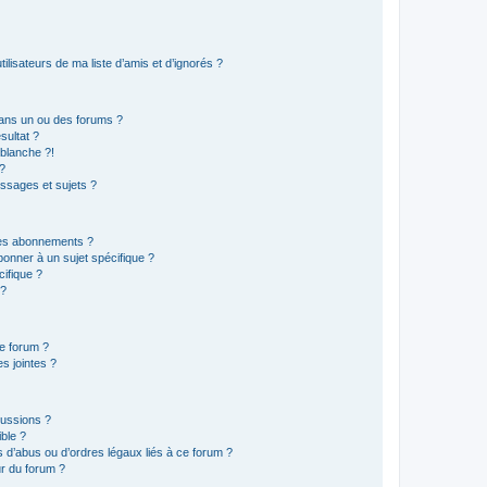
lisateurs de ma liste d’amis et d’ignorés ?
ans un ou des forums ?
sultat ?
blanche ?!
?
ssages et sujets ?
t les abonnements ?
onner à un sujet spécifique ?
ifique ?
 ?
ce forum ?
s jointes ?
cussions ?
ible ?
 d’abus ou d’ordres légaux liés à ce forum ?
r du forum ?