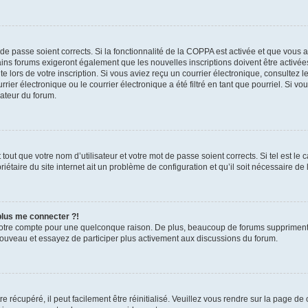
t de passe soient corrects. Si la fonctionnalité de la COPPA est activée et que vous 
ains forums exigeront également que les nouvelles inscriptions doivent être activée
te lors de votre inscription. Si vous aviez reçu un courrier électronique, consultez l
r électronique ou le courrier électronique a été filtré en tant que pourriel. Si vo
rateur du forum.
out que votre nom d’utilisateur et votre mot de passe soient corrects. Si tel est le
iétaire du site internet ait un problème de configuration et qu’il soit nécessaire de l
 plus me connecter ?!
votre compte pour une quelconque raison. De plus, beaucoup de forums suppriment pér
 nouveau et essayez de participer plus activement aux discussions du forum.
 récupéré, il peut facilement être réinitialisé. Veuillez vous rendre sur la page de