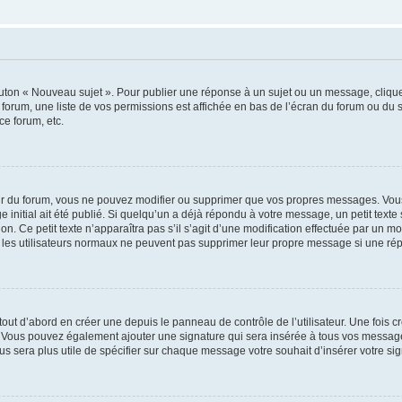
outon « Nouveau sujet ». Pour publier une réponse à un sujet ou un message, cliqu
 forum, une liste de vos permissions est affichée en bas de l’écran du forum ou du
ce forum, etc.
r du forum, vous ne pouvez modifier ou supprimer que vos propres messages. Vou
 initial ait été publié. Si quelqu’un a déjà répondu à votre message, un petit text
ion. Ce petit texte n’apparaîtra pas s’il s’agit d’une modification effectuée par un 
ue les utilisateurs normaux ne peuvent pas supprimer leur propre message si une ré
ut d’abord en créer une depuis le panneau de contrôle de l’utilisateur. Une fois c
ure. Vous pouvez également ajouter une signature qui sera insérée à tous vos mess
 vous sera plus utile de spécifier sur chaque message votre souhait d’insérer votre si