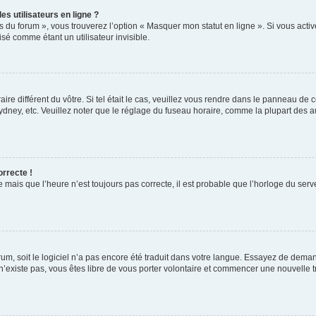
s utilisateurs en ligne ?
s du forum », vous trouverez l’option « Masquer mon statut en ligne ». Si vous activ
é comme étant un utilisateur invisible.
aire différent du vôtre. Si tel était le cas, veuillez vous rendre dans le panneau de co
ey, etc. Veuillez noter que le réglage du fuseau horaire, comme la plupart des autr
orrecte !
 mais que l’heure n’est toujours pas correcte, il est probable que l’horloge du serve
orum, soit le logiciel n’a pas encore été traduit dans votre langue. Essayez de deman
 n’existe pas, vous êtes libre de vous porter volontaire et commencer une nouvelle t