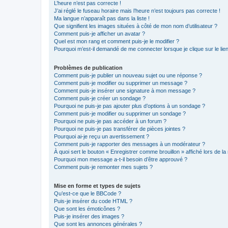
L’heure n’est pas correcte !
J’ai réglé le fuseau horaire mais l’heure n’est toujours pas correcte !
Ma langue n’apparaît pas dans la liste !
Que signifient les images situées à côté de mon nom d’utilisateur ?
Comment puis-je afficher un avatar ?
Quel est mon rang et comment puis-je le modifier ?
Pourquoi m’est-il demandé de me connecter lorsque je clique sur le lien 
Problèmes de publication
Comment puis-je publier un nouveau sujet ou une réponse ?
Comment puis-je modifier ou supprimer un message ?
Comment puis-je insérer une signature à mon message ?
Comment puis-je créer un sondage ?
Pourquoi ne puis-je pas ajouter plus d’options à un sondage ?
Comment puis-je modifier ou supprimer un sondage ?
Pourquoi ne puis-je pas accéder à un forum ?
Pourquoi ne puis-je pas transférer de pièces jointes ?
Pourquoi ai-je reçu un avertissement ?
Comment puis-je rapporter des messages à un modérateur ?
À quoi sert le bouton « Enregistrer comme brouillon » affiché lors de la 
Pourquoi mon message a-t-il besoin d’être approuvé ?
Comment puis-je remonter mes sujets ?
Mise en forme et types de sujets
Qu’est-ce que le BBCode ?
Puis-je insérer du code HTML ?
Que sont les émoticônes ?
Puis-je insérer des images ?
Que sont les annonces générales ?