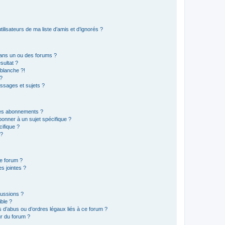
lisateurs de ma liste d’amis et d’ignorés ?
ans un ou des forums ?
sultat ?
blanche ?!
?
ssages et sujets ?
t les abonnements ?
onner à un sujet spécifique ?
ifique ?
 ?
ce forum ?
s jointes ?
cussions ?
ible ?
 d’abus ou d’ordres légaux liés à ce forum ?
r du forum ?