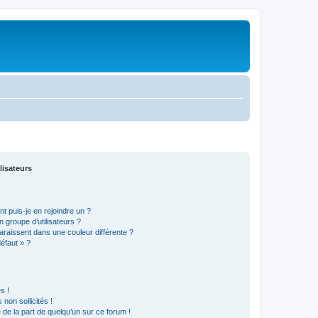
lisateurs
t puis-je en rejoindre un ?
 groupe d’utilisateurs ?
araissent dans une couleur différente ?
défaut » ?
s !
non sollicités !
e de la part de quelqu’un sur ce forum !