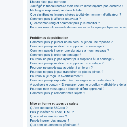
L’heure n’est pas correcte !
J’ai réglé le fuseau horaire mais l’heure n’est toujours pas correcte !
Ma langue n’apparaît pas dans la liste !
Que signifient les images situées à côté de mon nom d’utilisateur ?
Comment puis-je afficher un avatar ?
Quel est mon rang et comment puis-je le modifier ?
Pourquoi m’est-il demandé de me connecter lorsque je clique sur le lien 
Problèmes de publication
Comment puis-je publier un nouveau sujet ou une réponse ?
Comment puis-je modifier ou supprimer un message ?
Comment puis-je insérer une signature à mon message ?
Comment puis-je créer un sondage ?
Pourquoi ne puis-je pas ajouter plus d’options à un sondage ?
Comment puis-je modifier ou supprimer un sondage ?
Pourquoi ne puis-je pas accéder à un forum ?
Pourquoi ne puis-je pas transférer de pièces jointes ?
Pourquoi ai-je reçu un avertissement ?
Comment puis-je rapporter des messages à un modérateur ?
À quoi sert le bouton « Enregistrer comme brouillon » affiché lors de la 
Pourquoi mon message a-t-il besoin d’être approuvé ?
Comment puis-je remonter mes sujets ?
Mise en forme et types de sujets
Qu’est-ce que le BBCode ?
Puis-je insérer du code HTML ?
Que sont les émoticônes ?
Puis-je insérer des images ?
Que sont les annonces générales ?