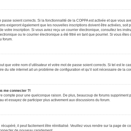
de passe soient corrects. Si la fonctionnalité de la COPPA est activée et que vous a
rums exigeront également que les nouvelles inscriptions doivent être activées, soit
 de votre inscription. Si vous aviez reçu un courrier électronique, consultez les ins
ronique ou le courrier électronique a été filtré en tant que pourriel. Si vous êtes
du forum.
t que votre nom d’utilisateur et votre mot de passe soient corrects. Si tel est le c
e du site internet ait un problème de configuration et qu’il soit nécessaire de la cor
lus me connecter ?!
tre compte pour une quelconque raison. De plus, beaucoup de forums suppriment pério
eau et essayez de participer plus activement aux discussions du forum.
écupéré, il peut facilement être réinitialisé. Veuillez vous rendre sur la page de 
 connecter de nouveau rapidement.