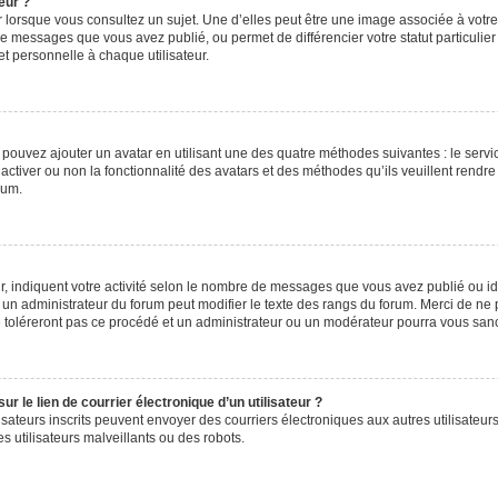
eur ?
 lorsque vous consultez un sujet. Une d’elles peut être une image associée à votr
de messages que vous avez publié, ou permet de différencier votre statut particulie
t personnelle à chaque utilisateur.
s pouvez ajouter un avatar en utilisant une des quatre méthodes suivantes : le servic
ctiver ou non la fonctionnalité des avatars et des méthodes qu’ils veuillent rendre 
rum.
, indiquent votre activité selon le nombre de messages que vous avez publié ou iden
l un administrateur du forum peut modifier le texte des rangs du forum. Merci de 
e toléreront pas ce procédé et un administrateur ou un modérateur pourra vous sa
 le lien de courrier électronique d’un utilisateur ?
utilisateurs inscrits peuvent envoyer des courriers électroniques aux autres utilisa
 utilisateurs malveillants ou des robots.