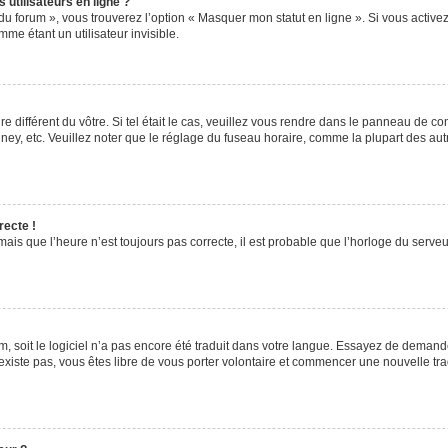
utilisateurs en ligne ?
du forum », vous trouverez l’option « Masquer mon statut en ligne ». Si vous activez
e étant un utilisateur invisible.
re différent du vôtre. Si tel était le cas, veuillez vous rendre dans le panneau de cont
, etc. Veuillez noter que le réglage du fuseau horaire, comme la plupart des autres
recte !
ais que l’heure n’est toujours pas correcte, il est probable que l’horloge du serveur
rum, soit le logiciel n’a pas encore été traduit dans votre langue. Essayez de demande
’existe pas, vous êtes libre de vous porter volontaire et commencer une nouvelle tra