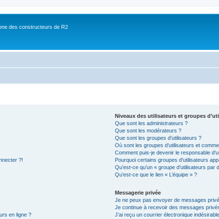
ne des constructeurs de R2
Niveaux des utilisateurs et groupes d’uti
Que sont les administrateurs ?
Que sont les modérateurs ?
Que sont les groupes d’utilisateurs ?
Où sont les groupes d’utilisateurs et commen
Comment puis-je devenir le responsable d’un
nnecter ?!
Pourquoi certains groupes d’utilisateurs app
Qu’est-ce qu’un « groupe d’utilisateurs par 
Qu’est-ce que le lien « L’équipe » ?
Messagerie privée
Je ne peux pas envoyer de messages privé
Je continue à recevoir des messages privés 
urs en ligne ?
J’ai reçu un courrier électronique indésirabl