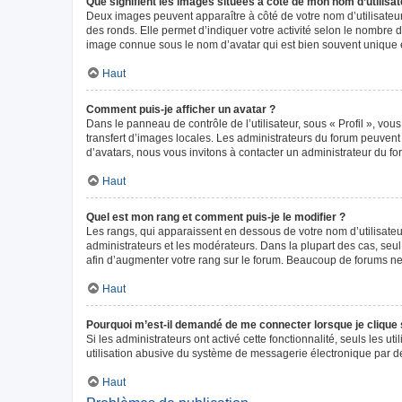
Que signifient les images situées à côté de mon nom d’utilisat
Deux images peuvent apparaître à côté de votre nom d’utilisateur
des ronds. Elle permet d’indiquer votre activité selon le nombre 
image connue sous le nom d’avatar qui est bien souvent unique e
Haut
Comment puis-je afficher un avatar ?
Dans le panneau de contrôle de l’utilisateur, sous « Profil », vou
transfert d’images locales. Les administrateurs du forum peuvent a
d’avatars, nous vous invitons à contacter un administrateur du fo
Haut
Quel est mon rang et comment puis-je le modifier ?
Les rangs, qui apparaissent en dessous de votre nom d’utilisateur
administrateurs et les modérateurs. Dans la plupart des cas, seu
afin d’augmenter votre rang sur le forum. Beaucoup de forums n
Haut
Pourquoi m’est-il demandé de me connecter lorsque je clique sur
Si les administrateurs ont activé cette fonctionnalité, seuls les 
utilisation abusive du système de messagerie électronique par des
Haut