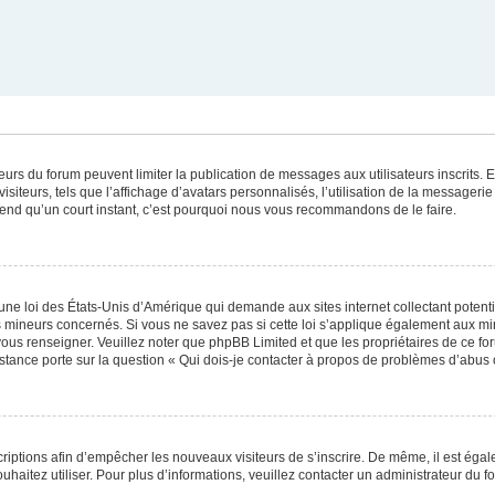
ateurs du forum peuvent limiter la publication de messages aux utilisateurs inscrits
iteurs, tels que l’affichage d’avatars personnalisés, l’utilisation de la messagerie 
 prend qu’un court instant, c’est pourquoi nous vous recommandons de le faire.
une loi des États-Unis d’Amérique qui demande aux sites internet collectant poten
 mineurs concernés. Si vous ne savez pas si cette loi s’applique également aux mi
 vous renseigner. Veuillez noter que phpBB Limited et que les propriétaires de ce 
istance porte sur la question « Qui dois-je contacter à propos de problèmes d’abus 
scriptions afin d’empêcher les nouveaux visiteurs de s’inscrire. De même, il est éga
souhaitez utiliser. Pour plus d’informations, veuillez contacter un administrateur du f