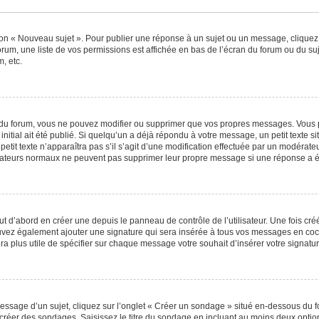
ton « Nouveau sujet ». Pour publier une réponse à un sujet ou un message, cliquez
orum, une liste de vos permissions est affichée en bas de l’écran du forum ou du s
, etc.
du forum, vous ne pouvez modifier ou supprimer que vos propres messages. Vous 
nitial ait été publié. Si quelqu’un a déjà répondu à votre message, un petit texte
 petit texte n’apparaîtra pas s’il s’agit d’une modification effectuée par un modérat
ilisateurs normaux ne peuvent pas supprimer leur propre message si une réponse a é
 d’abord en créer une depuis le panneau de contrôle de l’utilisateur. Une fois cr
 pouvez également ajouter une signature qui sera insérée à tous vos messages en c
 sera plus utile de spécifier sur chaque message votre souhait d’insérer votre signatur
sage d’un sujet, cliquez sur l’onglet « Créer un sondage » situé en-dessous du for
e créer des sondages. Saisissez le titre du sondage en incluant au moins deux opt