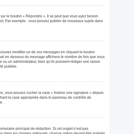
 sur le bouton « Répondre ». Il se peut que vous ayez besoin
ujet. Par exemple : vous pouvez publier de nouveaux sujets dans
pouvez modifier un de vos messages en cliquant le bouton
 situé en dessous du message affichera le nombre de fois que vous
eur ou un administrateur, bien qu’ils puissent rédiger une raison
té publiée.
éée, vous pouvez cocher la case « Insérer une signature » depuis
ochant la case appropriée dans le panneau de contrôle de
e.
mulaire principal de rédaction. Si cet onglet n’est pas
ions dans les champs adéquats, chaque option devant être insérée