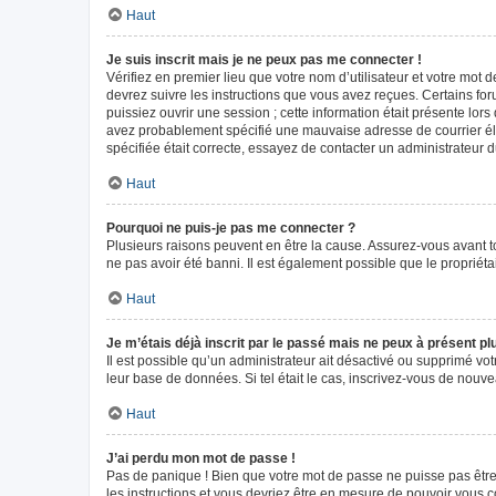
Haut
Je suis inscrit mais je ne peux pas me connecter !
Vérifiez en premier lieu que votre nom d’utilisateur et votre mot 
devrez suivre les instructions que vous avez reçues. Certains fo
puissiez ouvrir une session ; cette information était présente lors
avez probablement spécifié une mauvaise adresse de courrier élect
spécifiée était correcte, essayez de contacter un administrateur 
Haut
Pourquoi ne puis-je pas me connecter ?
Plusieurs raisons peuvent en être la cause. Assurez-vous avant tou
ne pas avoir été banni. Il est également possible que le propriétair
Haut
Je m’étais déjà inscrit par le passé mais ne peux à présent p
Il est possible qu’un administrateur ait désactivé ou supprimé vo
leur base de données. Si tel était le cas, inscrivez-vous de nouv
Haut
J’ai perdu mon mot de passe !
Pas de panique ! Bien que votre mot de passe ne puisse pas être r
les instructions et vous devriez être en mesure de pouvoir vous