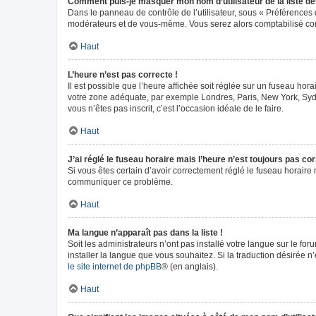
Comment puis-je masquer mon nom d’utilisateur de la liste des 
Dans le panneau de contrôle de l’utilisateur, sous « Préférences 
modérateurs et de vous-même. Vous serez alors comptabilisé comm
Haut
L’heure n’est pas correcte !
Il est possible que l’heure affichée soit réglée sur un fuseau horai
votre zone adéquate, par exemple Londres, Paris, New York, Sydney
vous n’êtes pas inscrit, c’est l’occasion idéale de le faire.
Haut
J’ai réglé le fuseau horaire mais l’heure n’est toujours pas cor
Si vous êtes certain d’avoir correctement réglé le fuseau horaire m
communiquer ce problème.
Haut
Ma langue n’apparaît pas dans la liste !
Soit les administrateurs n’ont pas installé votre langue sur le fo
installer la langue que vous souhaitez. Si la traduction désirée n
le site internet de phpBB
® (en anglais).
Haut