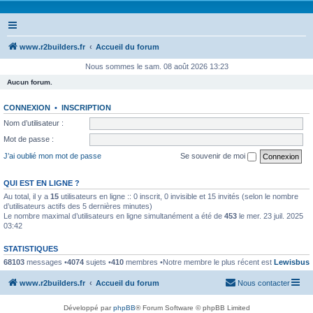
www.r2builders.fr
Accueil du forum
Nous sommes le sam. 08 août 2026 13:23
Aucun forum.
CONNEXION
•
INSCRIPTION
Nom d’utilisateur :
Mot de passe :
J’ai oublié mon mot de passe
Se souvenir de moi
QUI EST EN LIGNE ?
Au total, il y a
15
utilisateurs en ligne :: 0 inscrit, 0 invisible et 15 invités (selon le nombre
d’utilisateurs actifs des 5 dernières minutes)
Le nombre maximal d’utilisateurs en ligne simultanément a été de
453
le mer. 23 juil. 2025
03:42
STATISTIQUES
68103
messages •
4074
sujets •
410
membres •Notre membre le plus récent est
Lewisbus
www.r2builders.fr
Accueil du forum
Nous contacter
Développé par
phpBB
® Forum Software © phpBB Limited