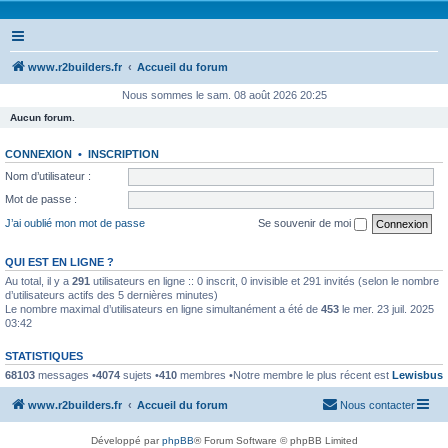
www.r2builders.fr
Accueil du forum
Nous sommes le sam. 08 août 2026 20:25
Aucun forum.
CONNEXION
•
INSCRIPTION
Nom d’utilisateur :
Mot de passe :
J’ai oublié mon mot de passe
Se souvenir de moi
QUI EST EN LIGNE ?
Au total, il y a
291
utilisateurs en ligne :: 0 inscrit, 0 invisible et 291 invités (selon le nombre
d’utilisateurs actifs des 5 dernières minutes)
Le nombre maximal d’utilisateurs en ligne simultanément a été de
453
le mer. 23 juil. 2025
03:42
STATISTIQUES
68103
messages •
4074
sujets •
410
membres •Notre membre le plus récent est
Lewisbus
www.r2builders.fr
Accueil du forum
Nous contacter
Développé par
phpBB
® Forum Software © phpBB Limited