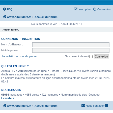
FAQ
Inscription
Connexion
www.r2builders.fr
Accueil du forum
Nous sommes le ven. 07 août 2026 21:11
Aucun forum.
CONNEXION
•
INSCRIPTION
Nom d’utilisateur :
Mot de passe :
J’ai oublié mon mot de passe
Se souvenir de moi
QUI EST EN LIGNE ?
Au total, il y a
248
utilisateurs en ligne :: 0 inscrit, 0 invisible et 248 invités (selon le nombre
d’utilisateurs actifs des 5 dernières minutes)
Le nombre maximal d’utilisateurs en ligne simultanément a été de
453
le mer. 23 juil. 2025
03:42
STATISTIQUES
68084
messages •
4054
sujets •
411
membres • Notre membre le plus récent est
Lewisbus
www.r2builders.fr
Accueil du forum
Nous contacter