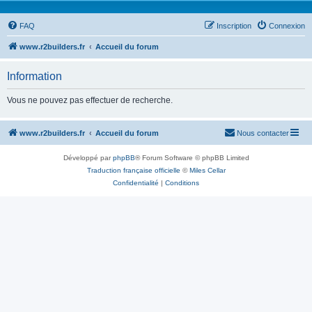
FAQ
Inscription
Connexion
www.r2builders.fr
Accueil du forum
Information
Vous ne pouvez pas effectuer de recherche.
www.r2builders.fr
Accueil du forum
Nous contacter
Développé par
phpBB
® Forum Software © phpBB Limited
Traduction française officielle
©
Miles Cellar
Confidentialité
|
Conditions