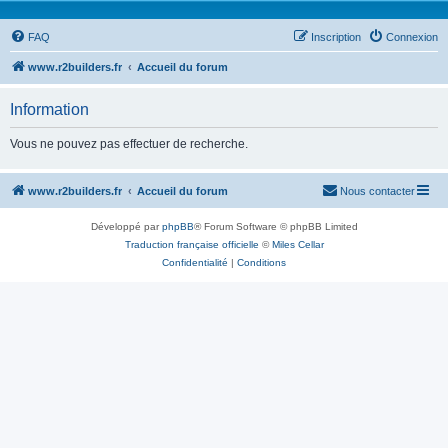
FAQ
Inscription
Connexion
www.r2builders.fr
Accueil du forum
Information
Vous ne pouvez pas effectuer de recherche.
www.r2builders.fr
Accueil du forum
Nous contacter
Développé par
phpBB
® Forum Software © phpBB Limited
Traduction française officielle
©
Miles Cellar
Confidentialité
|
Conditions