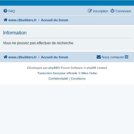
FAQ
Inscription
Connexion
www.r2builders.fr
Accueil du forum
Information
Vous ne pouvez pas effectuer de recherche.
www.r2builders.fr
Accueil du forum
Nous contacter
Développé par
phpBB
® Forum Software © phpBB Limited
Traduction française officielle
©
Miles Cellar
Confidentialité
|
Conditions