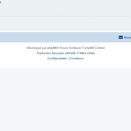
n.
Nous
Développé par
phpBB
® Forum Software © phpBB Limited
Traduction française officielle
©
Miles Cellar
Confidentialité
|
Conditions