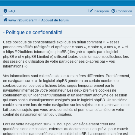
FAQ
Inscription
Connexion
www.r2builders.fr
Accueil du forum
- Politique de confidentialité
Cette politique de confidentialité explique en détail comment « » et ses
partenaires affiliés (désignés ci-après par « nous », « notre », « nos », « » et
« https://r2builders.fr/forum ») et phpBB (désigné ci-après par « logiciel
phpBB » et « phpBB Limited ») utilisent toutes les informations collectées lors
des sessions d’utilisation de votre part (désignées ci-après par « vos
informations »).
Vos informations sont collectées de deux manières différentes. Premièrement,
en naviguant sur « », le logiciel phpBB génèrera un certain nombre de
cookies qui sont de petits fichiers téléchargés temporairement par le
navigateur internet de votre ordinateur. Les deux premiers cookies ne
contiennent qu’un identifiant utilisateur et un identifiant anonyme de session
qui vous sont automatiquement assignés par le logiciel phpBB. Un troisième
cookie sera créé lors de votre navigation sur les sujets de « », archivant de ce
fait tous les sujets que vous avez consultés et permettant d’améliorer votre
confort de navigation en tant qu’utilisateur.
Lors de votre navigation sur « », nous pouvons également créer une
quatrième sorte de cookies, externes au document qui est prévu pour couvrir
uniquement les pages créées par le logiciel phpBB. La seconde manière est