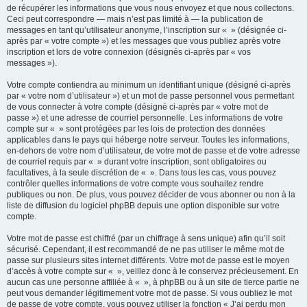
de récupérer les informations que vous nous envoyez et que nous collectons.
Ceci peut correspondre — mais n’est pas limité à — la publication de
messages en tant qu’utilisateur anonyme, l’inscription sur « » (désignée ci-
après par « votre compte ») et les messages que vous publiez après votre
inscription et lors de votre connexion (désignés ci-après par « vos
messages »).
Votre compte contiendra au minimum un identifiant unique (désigné ci-après
par « votre nom d’utilisateur ») et un mot de passe personnel vous permettant
de vous connecter à votre compte (désigné ci-après par « votre mot de
passe ») et une adresse de courriel personnelle. Les informations de votre
compte sur « » sont protégées par les lois de protection des données
applicables dans le pays qui héberge notre serveur. Toutes les informations,
en-dehors de votre nom d’utilisateur, de votre mot de passe et de votre adresse
de courriel requis par « » durant votre inscription, sont obligatoires ou
facultatives, à la seule discrétion de « ». Dans tous les cas, vous pouvez
contrôler quelles informations de votre compte vous souhaitez rendre
publiques ou non. De plus, vous pouvez décider de vous abonner ou non à la
liste de diffusion du logiciel phpBB depuis une option disponible sur votre
compte.
Votre mot de passe est chiffré (par un chiffrage à sens unique) afin qu’il soit
sécurisé. Cependant, il est recommandé de ne pas utiliser le même mot de
passe sur plusieurs sites internet différents. Votre mot de passe est le moyen
d’accès à votre compte sur « », veillez donc à le conservez précieusement. En
aucun cas une personne affiliée à « », à phpBB ou à un site de tierce partie ne
peut vous demander légitimement votre mot de passe. Si vous oubliez le mot
de passe de votre compte, vous pouvez utiliser la fonction « J’ai perdu mon