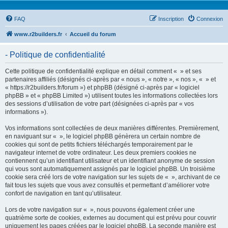
FAQ
Inscription
Connexion
www.r2builders.fr
Accueil du forum
- Politique de confidentialité
Cette politique de confidentialité explique en détail comment « » et ses
partenaires affiliés (désignés ci-après par « nous », « notre », « nos », « » et
« https://r2builders.fr/forum ») et phpBB (désigné ci-après par « logiciel
phpBB » et « phpBB Limited ») utilisent toutes les informations collectées lors
des sessions d’utilisation de votre part (désignées ci-après par « vos
informations »).
Vos informations sont collectées de deux manières différentes. Premièrement,
en naviguant sur « », le logiciel phpBB génèrera un certain nombre de
cookies qui sont de petits fichiers téléchargés temporairement par le
navigateur internet de votre ordinateur. Les deux premiers cookies ne
contiennent qu’un identifiant utilisateur et un identifiant anonyme de session
qui vous sont automatiquement assignés par le logiciel phpBB. Un troisième
cookie sera créé lors de votre navigation sur les sujets de « », archivant de ce
fait tous les sujets que vous avez consultés et permettant d’améliorer votre
confort de navigation en tant qu’utilisateur.
Lors de votre navigation sur « », nous pouvons également créer une
quatrième sorte de cookies, externes au document qui est prévu pour couvrir
uniquement les pages créées par le logiciel phpBB. La seconde manière est