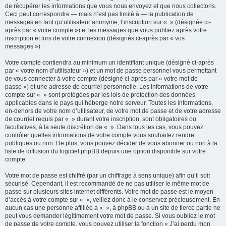
de récupérer les informations que vous nous envoyez et que nous collectons.
Ceci peut correspondre — mais n’est pas limité à — la publication de
messages en tant qu’utilisateur anonyme, l’inscription sur « » (désignée ci-
après par « votre compte ») et les messages que vous publiez après votre
inscription et lors de votre connexion (désignés ci-après par « vos
messages »).
Votre compte contiendra au minimum un identifiant unique (désigné ci-après
par « votre nom d’utilisateur ») et un mot de passe personnel vous permettant
de vous connecter à votre compte (désigné ci-après par « votre mot de
passe ») et une adresse de courriel personnelle. Les informations de votre
compte sur « » sont protégées par les lois de protection des données
applicables dans le pays qui héberge notre serveur. Toutes les informations,
en-dehors de votre nom d’utilisateur, de votre mot de passe et de votre adresse
de courriel requis par « » durant votre inscription, sont obligatoires ou
facultatives, à la seule discrétion de « ». Dans tous les cas, vous pouvez
contrôler quelles informations de votre compte vous souhaitez rendre
publiques ou non. De plus, vous pouvez décider de vous abonner ou non à la
liste de diffusion du logiciel phpBB depuis une option disponible sur votre
compte.
Votre mot de passe est chiffré (par un chiffrage à sens unique) afin qu’il soit
sécurisé. Cependant, il est recommandé de ne pas utiliser le même mot de
passe sur plusieurs sites internet différents. Votre mot de passe est le moyen
d’accès à votre compte sur « », veillez donc à le conservez précieusement. En
aucun cas une personne affiliée à « », à phpBB ou à un site de tierce partie ne
peut vous demander légitimement votre mot de passe. Si vous oubliez le mot
de passe de votre compte, vous pouvez utiliser la fonction « J’ai perdu mon