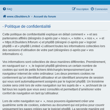
FAQ
Inscription
Connexion
www.r2builders.fr
Accueil du forum
- Politique de confidentialité
Cette politique de confidentialité explique en détail comment « » et ses
partenaires affiliés (désignés ci-après par « nous », « notre », « nos », « » et
« https://r2builders.fr/forum ») et phpBB (désigné ci-après par « logiciel
phpBB » et « phpBB Limited ») utilisent toutes les informations collectées lors
des sessions d’utilisation de votre part (désignées ci-après par « vos
informations »).
Vos informations sont collectées de deux manières différentes. Premièrement,
en naviguant sur « », le logiciel phpBB génèrera un certain nombre de
cookies qui sont de petits fichiers téléchargés temporairement par le
navigateur internet de votre ordinateur. Les deux premiers cookies ne
contiennent qu’un identifiant utilisateur et un identifiant anonyme de session
qui vous sont automatiquement assignés par le logiciel phpBB. Un troisième
cookie sera créé lors de votre navigation sur les sujets de « », archivant de ce
fait tous les sujets que vous avez consultés et permettant d’améliorer votre
confort de navigation en tant qu’utilisateur.
Lors de votre navigation sur « », nous pouvons également créer une
quatrième sorte de cookies, externes au document qui est prévu pour couvrir
uniquement les pages créées par le logiciel phpBB. La seconde manière est