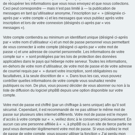
de récupérer les informations que vous nous envoyez et que nous collectons.
Ceci peut correspondre — mais n’est pas limité à — la publication de
messages en tant qu’utilisateur anonyme, l’inscription sur « » (désignée ci-
après par « votre compte ») et les messages que vous publiez après votre
inscription et lors de votre connexion (désignés ci-après par « vos
messages »).
Votre compte contiendra au minimum un identifiant unique (désigné ci-après
par « votre nom d’utilisateur ») et un mot de passe personnel vous permettant
de vous connecter à votre compte (désigné ci-après par « votre mot de
passe ») et une adresse de courriel personnelle. Les informations de votre
compte sur « » sont protégées par les lois de protection des données
applicables dans le pays qui héberge notre serveur. Toutes les informations,
en-dehors de votre nom d’utilisateur, de votre mot de passe et de votre adresse
de courriel requis par « » durant votre inscription, sont obligatoires ou
facultatives, à la seule discrétion de « ». Dans tous les cas, vous pouvez
contrôler quelles informations de votre compte vous souhaitez rendre
publiques ou non. De plus, vous pouvez décider de vous abonner ou non à la
liste de diffusion du logiciel phpBB depuis une option disponible sur votre
compte.
Votre mot de passe est chiffré (par un chiffrage à sens unique) afin qu’il soit
sécurisé. Cependant, il est recommandé de ne pas utiliser le même mot de
passe sur plusieurs sites internet différents. Votre mot de passe est le moyen
d’accès à votre compte sur « », veillez donc à le conservez précieusement. En
aucun cas une personne affiliée à « », à phpBB ou à un site de tierce partie ne
peut vous demander légitimement votre mot de passe. Si vous oubliez le mot
de passe de votre compte, vous pouvez utiliser la fonction « J’ai perdu mon