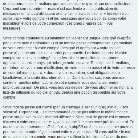
de récupérer les informations que vous nous envoyez et que nous collectons.
Ceci peut correspondre — mais n’est pas limité à — la publication de
messages en tant qu’utilisateur anonyme, l’inscription sur « » (désignée ci-
après par « votre compte ») et les messages que vous publiez après votre
inscription et lors de votre connexion (désignés ci-après par « vos
messages »).
Votre compte contiendra au minimum un identifiant unique (désigné ci-après
par « votre nom d’utilisateur ») et un mot de passe personnel vous permettant
de vous connecter à votre compte (désigné ci-après par « votre mot de
passe ») et une adresse de courriel personnelle. Les informations de votre
compte sur « » sont protégées par les lois de protection des données
applicables dans le pays qui héberge notre serveur. Toutes les informations,
en-dehors de votre nom d’utilisateur, de votre mot de passe et de votre adresse
de courriel requis par « » durant votre inscription, sont obligatoires ou
facultatives, à la seule discrétion de « ». Dans tous les cas, vous pouvez
contrôler quelles informations de votre compte vous souhaitez rendre
publiques ou non. De plus, vous pouvez décider de vous abonner ou non à la
liste de diffusion du logiciel phpBB depuis une option disponible sur votre
compte.
Votre mot de passe est chiffré (par un chiffrage à sens unique) afin qu’il soit
sécurisé. Cependant, il est recommandé de ne pas utiliser le même mot de
passe sur plusieurs sites internet différents. Votre mot de passe est le moyen
d’accès à votre compte sur « », veillez donc à le conservez précieusement. En
aucun cas une personne affiliée à « », à phpBB ou à un site de tierce partie ne
peut vous demander légitimement votre mot de passe. Si vous oubliez le mot
de passe de votre compte, vous pouvez utiliser la fonction « J’ai perdu mon