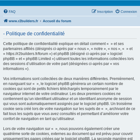
FAQ
Inscription
Connexion
www.r2builders.fr
Accueil du forum
- Politique de confidentialité
Cette politique de confidentialité explique en détail comment « » et ses
partenaires affiliés (désignés ci-après par « nous », « notre », « nos », « » et
« https://r2builders.fr/forum ») et phpBB (désigné ci-après par « logiciel
phpBB » et « phpBB Limited ») utilisent toutes les informations collectées lors
des sessions d’utilisation de votre part (désignées ci-après par « vos
informations »).
Vos informations sont collectées de deux manières différentes. Premièrement,
en naviguant sur « », le logiciel phpBB génèrera un certain nombre de
cookies qui sont de petits fichiers téléchargés temporairement par le
navigateur internet de votre ordinateur. Les deux premiers cookies ne
contiennent qu’un identifiant utilisateur et un identifiant anonyme de session
qui vous sont automatiquement assignés par le logiciel phpBB. Un troisième
cookie sera créé lors de votre navigation sur les sujets de « », archivant de ce
fait tous les sujets que vous avez consultés et permettant d’améliorer votre
confort de navigation en tant qu’utilisateur.
Lors de votre navigation sur « », nous pouvons également créer une
quatrième sorte de cookies, externes au document qui est prévu pour couvrir
uniquement les pages créées par le logiciel phpBB. La seconde manière est