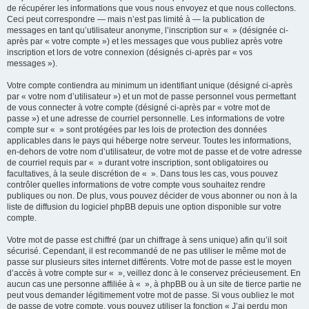
de récupérer les informations que vous nous envoyez et que nous collectons.
Ceci peut correspondre — mais n’est pas limité à — la publication de
messages en tant qu’utilisateur anonyme, l’inscription sur « » (désignée ci-
après par « votre compte ») et les messages que vous publiez après votre
inscription et lors de votre connexion (désignés ci-après par « vos
messages »).
Votre compte contiendra au minimum un identifiant unique (désigné ci-après
par « votre nom d’utilisateur ») et un mot de passe personnel vous permettant
de vous connecter à votre compte (désigné ci-après par « votre mot de
passe ») et une adresse de courriel personnelle. Les informations de votre
compte sur « » sont protégées par les lois de protection des données
applicables dans le pays qui héberge notre serveur. Toutes les informations,
en-dehors de votre nom d’utilisateur, de votre mot de passe et de votre adresse
de courriel requis par « » durant votre inscription, sont obligatoires ou
facultatives, à la seule discrétion de « ». Dans tous les cas, vous pouvez
contrôler quelles informations de votre compte vous souhaitez rendre
publiques ou non. De plus, vous pouvez décider de vous abonner ou non à la
liste de diffusion du logiciel phpBB depuis une option disponible sur votre
compte.
Votre mot de passe est chiffré (par un chiffrage à sens unique) afin qu’il soit
sécurisé. Cependant, il est recommandé de ne pas utiliser le même mot de
passe sur plusieurs sites internet différents. Votre mot de passe est le moyen
d’accès à votre compte sur « », veillez donc à le conservez précieusement. En
aucun cas une personne affiliée à « », à phpBB ou à un site de tierce partie ne
peut vous demander légitimement votre mot de passe. Si vous oubliez le mot
de passe de votre compte, vous pouvez utiliser la fonction « J’ai perdu mon