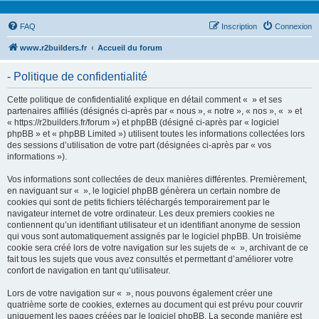
FAQ
Inscription
Connexion
www.r2builders.fr
Accueil du forum
- Politique de confidentialité
Cette politique de confidentialité explique en détail comment « » et ses
partenaires affiliés (désignés ci-après par « nous », « notre », « nos », « » et
« https://r2builders.fr/forum ») et phpBB (désigné ci-après par « logiciel
phpBB » et « phpBB Limited ») utilisent toutes les informations collectées lors
des sessions d’utilisation de votre part (désignées ci-après par « vos
informations »).
Vos informations sont collectées de deux manières différentes. Premièrement,
en naviguant sur « », le logiciel phpBB génèrera un certain nombre de
cookies qui sont de petits fichiers téléchargés temporairement par le
navigateur internet de votre ordinateur. Les deux premiers cookies ne
contiennent qu’un identifiant utilisateur et un identifiant anonyme de session
qui vous sont automatiquement assignés par le logiciel phpBB. Un troisième
cookie sera créé lors de votre navigation sur les sujets de « », archivant de ce
fait tous les sujets que vous avez consultés et permettant d’améliorer votre
confort de navigation en tant qu’utilisateur.
Lors de votre navigation sur « », nous pouvons également créer une
quatrième sorte de cookies, externes au document qui est prévu pour couvrir
uniquement les pages créées par le logiciel phpBB. La seconde manière est