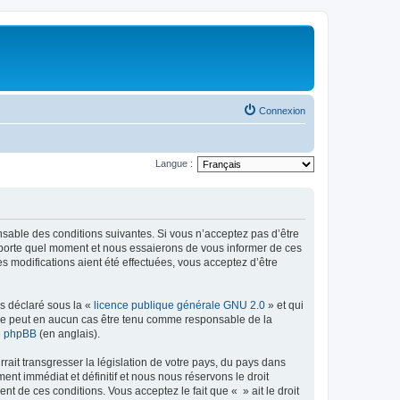
Connexion
Langue :
onsable des conditions suivantes. Si vous n’acceptez pas d’être
importe quel moment et nous essaierons de vous informer de ces
s modifications aient été effectuées, vous acceptez d’être
ns déclaré sous la «
licence publique générale GNU 2.0
» et qui
ed ne peut en aucun cas être tenu comme responsable de la
de phpBB
(en anglais).
ait transgresser la législation de votre pays, du pays dans
nt immédiat et définitif et nous nous réservons le droit
ent de ces conditions. Vous acceptez le fait que « » ait le droit