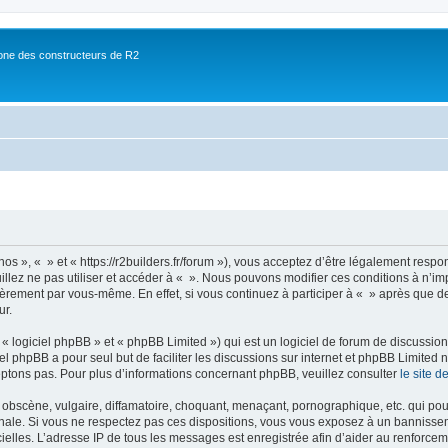
ne des constructeurs de R2
nos », « » et « https://r2builders.fr/forum »), vous acceptez d’être légalement resp
illez ne pas utiliser et accéder à « ». Nous pouvons modifier ces conditions à n’
ièrement par vous-même. En effet, si vous continuez à participer à « » après que de
ur.
 logiciel phpBB » et « phpBB Limited ») qui est un logiciel de forum de discussio
iel phpBB a pour seul but de faciliter les discussions sur internet et phpBB Limit
ptons pas. Pour plus d’informations concernant phpBB, veuillez consulter
le site 
obscène, vulgaire, diffamatoire, choquant, menaçant, pornographique, etc. qui pourr
onale. Si vous ne respectez pas ces dispositions, vous vous exposez à un bannisseme
fficielles. L’adresse IP de tous les messages est enregistrée afin d’aider au renforcem