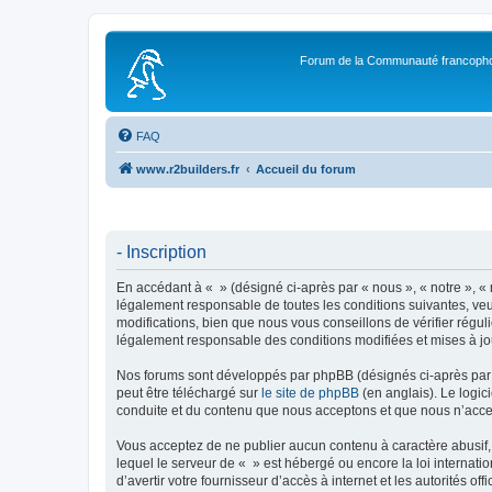
Forum de la Communauté francopho
FAQ
www.r2builders.fr
Accueil du forum
- Inscription
En accédant à « » (désigné ci-après par « nous », « notre », « 
légalement responsable de toutes les conditions suivantes, veu
modifications, bien que nous vous conseillons de vérifier régul
légalement responsable des conditions modifiées et mises à jo
Nos forums sont développés par phpBB (désignés ci-après par «
peut être téléchargé sur
le site de phpBB
(en anglais). Le logic
conduite et du contenu que nous acceptons et que nous n’acce
Vous acceptez de ne publier aucun contenu à caractère abusif, 
lequel le serveur de « » est hébergé ou encore la loi internati
d’avertir votre fournisseur d’accès à internet et les autorités o