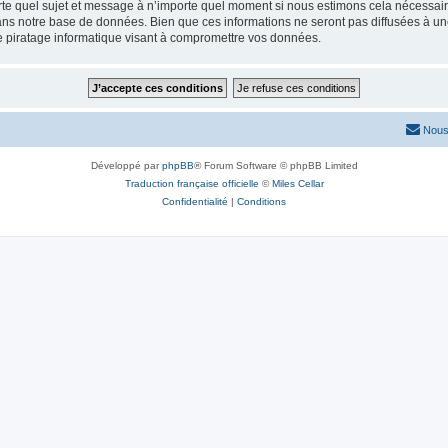
rte quel sujet et message à n’importe quel moment si nous estimons cela nécessaire.
ns notre base de données. Bien que ces informations ne seront pas diffusées à une
e piratage informatique visant à compromettre vos données.
Nous
Développé par
phpBB
® Forum Software © phpBB Limited
Traduction française officielle
©
Miles Cellar
Confidentialité
|
Conditions