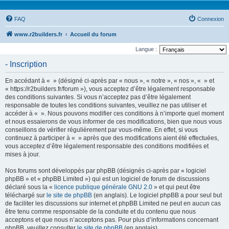
FAQ
Connexion
www.r2builders.fr
Accueil du forum
Langue :
- Inscription
En accédant à « » (désigné ci-après par « nous », « notre », « nos », « » et
« https://r2builders.fr/forum »), vous acceptez d’être légalement responsable
des conditions suivantes. Si vous n’acceptez pas d’être légalement
responsable de toutes les conditions suivantes, veuillez ne pas utiliser et
accéder à « ». Nous pouvons modifier ces conditions à n’importe quel moment
et nous essaierons de vous informer de ces modifications, bien que nous vous
conseillons de vérifier régulièrement par vous-même. En effet, si vous
continuez à participer à « » après que des modifications aient été effectuées,
vous acceptez d’être légalement responsable des conditions modifiées et
mises à jour.
Nos forums sont développés par phpBB (désignés ci-après par « logiciel
phpBB » et « phpBB Limited ») qui est un logiciel de forum de discussions
déclaré sous la «
licence publique générale GNU 2.0
» et qui peut être
téléchargé sur
le site de phpBB
(en anglais). Le logiciel phpBB a pour seul but
de faciliter les discussions sur internet et phpBB Limited ne peut en aucun cas
être tenu comme responsable de la conduite et du contenu que nous
acceptons et que nous n’acceptons pas. Pour plus d’informations concernant
phpBB, veuillez consulter
le site de phpBB
(en anglais).