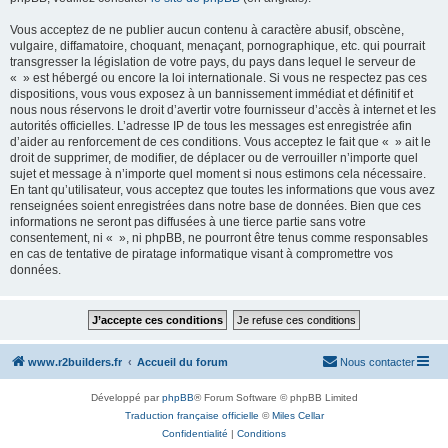
Vous acceptez de ne publier aucun contenu à caractère abusif, obscène,
vulgaire, diffamatoire, choquant, menaçant, pornographique, etc. qui pourrait
transgresser la législation de votre pays, du pays dans lequel le serveur de
« » est hébergé ou encore la loi internationale. Si vous ne respectez pas ces
dispositions, vous vous exposez à un bannissement immédiat et définitif et
nous nous réservons le droit d’avertir votre fournisseur d’accès à internet et les
autorités officielles. L’adresse IP de tous les messages est enregistrée afin
d’aider au renforcement de ces conditions. Vous acceptez le fait que « » ait le
droit de supprimer, de modifier, de déplacer ou de verrouiller n’importe quel
sujet et message à n’importe quel moment si nous estimons cela nécessaire.
En tant qu’utilisateur, vous acceptez que toutes les informations que vous avez
renseignées soient enregistrées dans notre base de données. Bien que ces
informations ne seront pas diffusées à une tierce partie sans votre
consentement, ni « », ni phpBB, ne pourront être tenus comme responsables
en cas de tentative de piratage informatique visant à compromettre vos
données.
www.r2builders.fr
Accueil du forum
Nous contacter
Développé par
phpBB
® Forum Software © phpBB Limited
Traduction française officielle
©
Miles Cellar
Confidentialité
|
Conditions