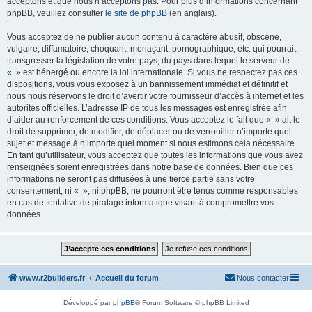
acceptons et que nous n’acceptons pas. Pour plus d’informations concernant
phpBB, veuillez consulter
le site de phpBB
(en anglais).
Vous acceptez de ne publier aucun contenu à caractère abusif, obscène,
vulgaire, diffamatoire, choquant, menaçant, pornographique, etc. qui pourrait
transgresser la législation de votre pays, du pays dans lequel le serveur de
« » est hébergé ou encore la loi internationale. Si vous ne respectez pas ces
dispositions, vous vous exposez à un bannissement immédiat et définitif et
nous nous réservons le droit d’avertir votre fournisseur d’accès à internet et les
autorités officielles. L’adresse IP de tous les messages est enregistrée afin
d’aider au renforcement de ces conditions. Vous acceptez le fait que « » ait le
droit de supprimer, de modifier, de déplacer ou de verrouiller n’importe quel
sujet et message à n’importe quel moment si nous estimons cela nécessaire.
En tant qu’utilisateur, vous acceptez que toutes les informations que vous avez
renseignées soient enregistrées dans notre base de données. Bien que ces
informations ne seront pas diffusées à une tierce partie sans votre
consentement, ni « », ni phpBB, ne pourront être tenus comme responsables
en cas de tentative de piratage informatique visant à compromettre vos
données.
www.r2builders.fr
Accueil du forum
Nous contacter
Développé par
phpBB
® Forum Software © phpBB Limited