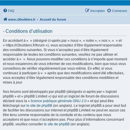
FAQ
Inscription
Connexion
www.r2builders.fr
Accueil du forum
- Conditions d’utilisation
En accédant à « » (désigné ci-après par « nous », « notre », « nos », « » et
« https://r2builders.fr/forum »), vous acceptez d’être légalement responsable
des conditions suivantes. Si vous n’acceptez pas d’être légalement
responsable de toutes les conditions suivantes, veuillez ne pas utiliser et
accéder à « ». Nous pouvons modifier ces conditions à n’importe quel moment
et nous essaierons de vous informer de ces modifications, bien que nous vous
conseillons de vérifier régulièrement par vous-même. En effet, si vous
continuez à participer à « » après que des modifications aient été effectuées,
vous acceptez d’être légalement responsable des conditions modifiées et
mises à jour.
Nos forums sont développés par phpBB (désignés ci-après par « logiciel
phpBB » et « phpBB Limited ») qui est un logiciel de forum de discussions
déclaré sous la «
licence publique générale GNU 2.0
» et qui peut être
téléchargé sur
le site de phpBB
(en anglais). Le logiciel phpBB a pour seul but
de faciliter les discussions sur internet et phpBB Limited ne peut en aucun cas
être tenu comme responsable de la conduite et du contenu que nous
acceptons et que nous n’acceptons pas. Pour plus d’informations concernant
phpBB, veuillez consulter
le site de phpBB
(en anglais).