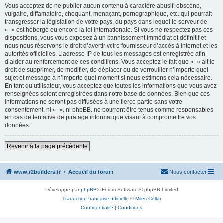
Vous acceptez de ne publier aucun contenu à caractère abusif, obscène,
vulgaire, diffamatoire, choquant, menaçant, pornographique, etc. qui pourrait
transgresser la législation de votre pays, du pays dans lequel le serveur de
« » est hébergé ou encore la loi internationale. Si vous ne respectez pas ces
dispositions, vous vous exposez à un bannissement immédiat et définitif et
nous nous réservons le droit d’avertir votre fournisseur d’accès à internet et les
autorités officielles. L’adresse IP de tous les messages est enregistrée afin
d’aider au renforcement de ces conditions. Vous acceptez le fait que « » ait le
droit de supprimer, de modifier, de déplacer ou de verrouiller n’importe quel
sujet et message à n’importe quel moment si nous estimons cela nécessaire.
En tant qu’utilisateur, vous acceptez que toutes les informations que vous avez
renseignées soient enregistrées dans notre base de données. Bien que ces
informations ne seront pas diffusées à une tierce partie sans votre
consentement, ni « », ni phpBB, ne pourront être tenus comme responsables
en cas de tentative de piratage informatique visant à compromettre vos
données.
Revenir à la page précédente
www.r2builders.fr
Accueil du forum
Nous contacter
Développé par
phpBB
® Forum Software © phpBB Limited
Traduction française officielle
©
Miles Cellar
Confidentialité
|
Conditions