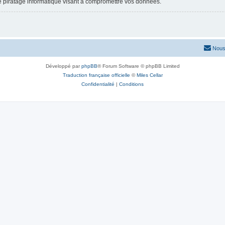
e piratage informatique visant à compromettre vos données.
Nous
Développé par
phpBB
® Forum Software © phpBB Limited
Traduction française officielle
©
Miles Cellar
Confidentialité
|
Conditions