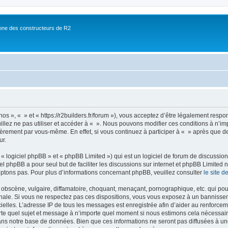
ne des constructeurs de R2
nos », « » et « https://r2builders.fr/forum »), vous acceptez d’être légalement resp
illez ne pas utiliser et accéder à « ». Nous pouvons modifier ces conditions à n’
ièrement par vous-même. En effet, si vous continuez à participer à « » après que de
ur.
 logiciel phpBB » et « phpBB Limited ») qui est un logiciel de forum de discussio
iel phpBB a pour seul but de faciliter les discussions sur internet et phpBB Limit
ptons pas. Pour plus d’informations concernant phpBB, veuillez consulter
le site 
obscène, vulgaire, diffamatoire, choquant, menaçant, pornographique, etc. qui pourr
onale. Si vous ne respectez pas ces dispositions, vous vous exposez à un bannisseme
fficielles. L’adresse IP de tous les messages est enregistrée afin d’aider au renforcem
rte quel sujet et message à n’importe quel moment si nous estimons cela nécessaire.
ns notre base de données. Bien que ces informations ne seront pas diffusées à une