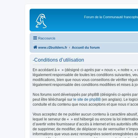
Forum de la Communauté francopho
Raccourcis
www.r2builders.fr
Accueil du forum
-Conditions d’utilisation
En accédant à « » (désigné ci-après par « nous », « notre », « 
légalement responsable de toutes les conditions suivantes, veu
modifications, bien que nous vous conseillons de vérifier régul
légalement responsable des conditions modifiées et mises à jo
Nos forums sont développés par phpBB (désignés ci-après par «
peut être téléchargé sur
le site de phpBB
(en anglais). Le logic
conduite et du contenu que nous acceptons et que nous n’acce
Vous acceptez de ne publier aucun contenu à caractère abusif, 
lequel le serveur de « » est hébergé ou encore la loi internati
d’avertir votre fournisseur d’accès à internet et les autorités o
de supprimer, de modifier, de déplacer ou de verrouiller n’impo
informations que vous avez renseignées soient enregistrées da