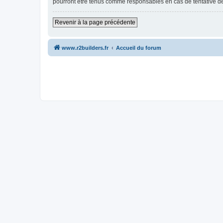
pourront être tenus comme responsables en cas de tentative d
Revenir à la page précédente
www.r2builders.fr
Accueil du forum