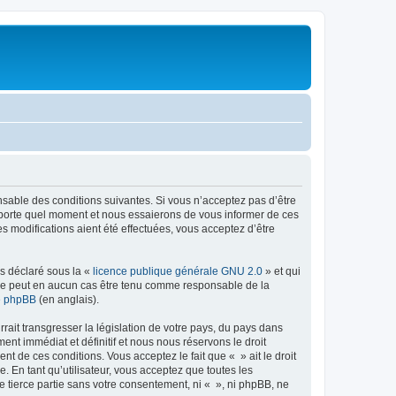
onsable des conditions suivantes. Si vous n’acceptez pas d’être
importe quel moment et nous essaierons de vous informer de ces
s modifications aient été effectuées, vous acceptez d’être
ns déclaré sous la «
licence publique générale GNU 2.0
» et qui
ed ne peut en aucun cas être tenu comme responsable de la
de phpBB
(en anglais).
ait transgresser la législation de votre pays, du pays dans
nt immédiat et définitif et nous nous réservons le droit
ent de ces conditions. Vous acceptez le fait que « » ait le droit
 En tant qu’utilisateur, vous acceptez que toutes les
 tierce partie sans votre consentement, ni « », ni phpBB, ne