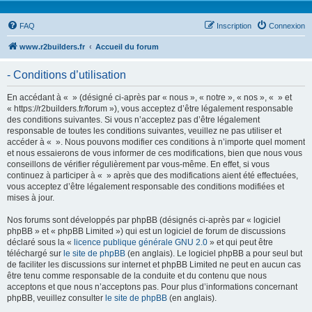
FAQ
Inscription
Connexion
www.r2builders.fr
Accueil du forum
- Conditions d’utilisation
En accédant à « » (désigné ci-après par « nous », « notre », « nos », « » et
« https://r2builders.fr/forum »), vous acceptez d’être légalement responsable
des conditions suivantes. Si vous n’acceptez pas d’être légalement
responsable de toutes les conditions suivantes, veuillez ne pas utiliser et
accéder à « ». Nous pouvons modifier ces conditions à n’importe quel moment
et nous essaierons de vous informer de ces modifications, bien que nous vous
conseillons de vérifier régulièrement par vous-même. En effet, si vous
continuez à participer à « » après que des modifications aient été effectuées,
vous acceptez d’être légalement responsable des conditions modifiées et
mises à jour.
Nos forums sont développés par phpBB (désignés ci-après par « logiciel
phpBB » et « phpBB Limited ») qui est un logiciel de forum de discussions
déclaré sous la «
licence publique générale GNU 2.0
» et qui peut être
téléchargé sur
le site de phpBB
(en anglais). Le logiciel phpBB a pour seul but
de faciliter les discussions sur internet et phpBB Limited ne peut en aucun cas
être tenu comme responsable de la conduite et du contenu que nous
acceptons et que nous n’acceptons pas. Pour plus d’informations concernant
phpBB, veuillez consulter
le site de phpBB
(en anglais).