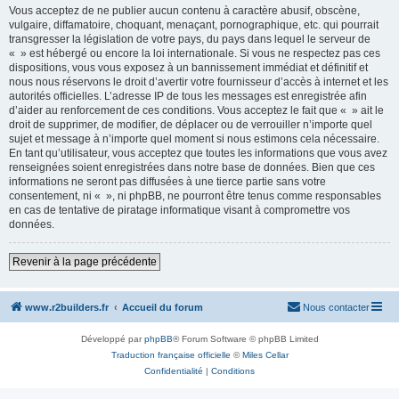
Vous acceptez de ne publier aucun contenu à caractère abusif, obscène,
vulgaire, diffamatoire, choquant, menaçant, pornographique, etc. qui pourrait
transgresser la législation de votre pays, du pays dans lequel le serveur de
« » est hébergé ou encore la loi internationale. Si vous ne respectez pas ces
dispositions, vous vous exposez à un bannissement immédiat et définitif et
nous nous réservons le droit d’avertir votre fournisseur d’accès à internet et les
autorités officielles. L’adresse IP de tous les messages est enregistrée afin
d’aider au renforcement de ces conditions. Vous acceptez le fait que « » ait le
droit de supprimer, de modifier, de déplacer ou de verrouiller n’importe quel
sujet et message à n’importe quel moment si nous estimons cela nécessaire.
En tant qu’utilisateur, vous acceptez que toutes les informations que vous avez
renseignées soient enregistrées dans notre base de données. Bien que ces
informations ne seront pas diffusées à une tierce partie sans votre
consentement, ni « », ni phpBB, ne pourront être tenus comme responsables
en cas de tentative de piratage informatique visant à compromettre vos
données.
Revenir à la page précédente
www.r2builders.fr
Accueil du forum
Nous contacter
Développé par
phpBB
® Forum Software © phpBB Limited
Traduction française officielle
©
Miles Cellar
Confidentialité
|
Conditions