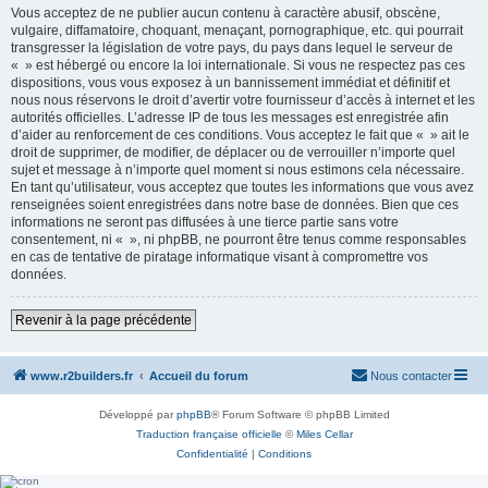
Vous acceptez de ne publier aucun contenu à caractère abusif, obscène,
vulgaire, diffamatoire, choquant, menaçant, pornographique, etc. qui pourrait
transgresser la législation de votre pays, du pays dans lequel le serveur de
« » est hébergé ou encore la loi internationale. Si vous ne respectez pas ces
dispositions, vous vous exposez à un bannissement immédiat et définitif et
nous nous réservons le droit d’avertir votre fournisseur d’accès à internet et les
autorités officielles. L’adresse IP de tous les messages est enregistrée afin
d’aider au renforcement de ces conditions. Vous acceptez le fait que « » ait le
droit de supprimer, de modifier, de déplacer ou de verrouiller n’importe quel
sujet et message à n’importe quel moment si nous estimons cela nécessaire.
En tant qu’utilisateur, vous acceptez que toutes les informations que vous avez
renseignées soient enregistrées dans notre base de données. Bien que ces
informations ne seront pas diffusées à une tierce partie sans votre
consentement, ni « », ni phpBB, ne pourront être tenus comme responsables
en cas de tentative de piratage informatique visant à compromettre vos
données.
Revenir à la page précédente
www.r2builders.fr
Accueil du forum
Nous contacter
Développé par
phpBB
® Forum Software © phpBB Limited
Traduction française officielle
©
Miles Cellar
Confidentialité
|
Conditions