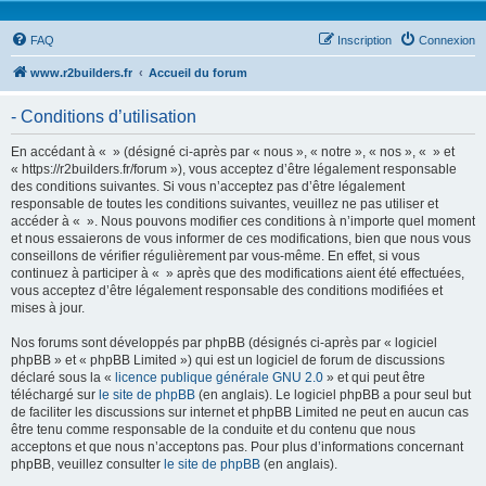
FAQ
Inscription
Connexion
www.r2builders.fr
Accueil du forum
- Conditions d’utilisation
En accédant à « » (désigné ci-après par « nous », « notre », « nos », « » et
« https://r2builders.fr/forum »), vous acceptez d’être légalement responsable
des conditions suivantes. Si vous n’acceptez pas d’être légalement
responsable de toutes les conditions suivantes, veuillez ne pas utiliser et
accéder à « ». Nous pouvons modifier ces conditions à n’importe quel moment
et nous essaierons de vous informer de ces modifications, bien que nous vous
conseillons de vérifier régulièrement par vous-même. En effet, si vous
continuez à participer à « » après que des modifications aient été effectuées,
vous acceptez d’être légalement responsable des conditions modifiées et
mises à jour.
Nos forums sont développés par phpBB (désignés ci-après par « logiciel
phpBB » et « phpBB Limited ») qui est un logiciel de forum de discussions
déclaré sous la «
licence publique générale GNU 2.0
» et qui peut être
téléchargé sur
le site de phpBB
(en anglais). Le logiciel phpBB a pour seul but
de faciliter les discussions sur internet et phpBB Limited ne peut en aucun cas
être tenu comme responsable de la conduite et du contenu que nous
acceptons et que nous n’acceptons pas. Pour plus d’informations concernant
phpBB, veuillez consulter
le site de phpBB
(en anglais).