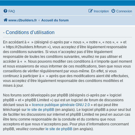
FAQ
Inscription
Connexion
www.r2builders.fr
Accueil du forum
- Conditions d’utilisation
En accédant à « » (désigné ci-après par « nous », « notre », « nos », « » et
« https://r2builders.fr/forum »), vous acceptez d’être légalement responsable
des conditions suivantes. Si vous n’acceptez pas d’être légalement
responsable de toutes les conditions suivantes, veuillez ne pas utiliser et
accéder à « ». Nous pouvons modifier ces conditions à n’importe quel moment
et nous essaierons de vous informer de ces modifications, bien que nous vous
conseillons de vérifier régulièrement par vous-même. En effet, si vous
continuez à participer à « » après que des modifications aient été effectuées,
vous acceptez d’être légalement responsable des conditions modifiées et
mises à jour.
Nos forums sont développés par phpBB (désignés ci-après par « logiciel
phpBB » et « phpBB Limited ») qui est un logiciel de forum de discussions
déclaré sous la «
licence publique générale GNU 2.0
» et qui peut être
téléchargé sur
le site de phpBB
(en anglais). Le logiciel phpBB a pour seul but
de faciliter les discussions sur internet et phpBB Limited ne peut en aucun cas
être tenu comme responsable de la conduite et du contenu que nous
acceptons et que nous n’acceptons pas. Pour plus d’informations concernant
phpBB, veuillez consulter
le site de phpBB
(en anglais).