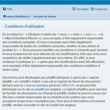
FAQ
Inscription
Connexion
www.r2builders.fr
Accueil du forum
- Conditions d’utilisation
En accédant à « » (désigné ci-après par « nous », « notre », « nos », « » et
« https://r2builders.fr/forum »), vous acceptez d’être légalement responsable
des conditions suivantes. Si vous n’acceptez pas d’être légalement
responsable de toutes les conditions suivantes, veuillez ne pas utiliser et
accéder à « ». Nous pouvons modifier ces conditions à n’importe quel moment
et nous essaierons de vous informer de ces modifications, bien que nous vous
conseillons de vérifier régulièrement par vous-même. En effet, si vous
continuez à participer à « » après que des modifications aient été effectuées,
vous acceptez d’être légalement responsable des conditions modifiées et
mises à jour.
Nos forums sont développés par phpBB (désignés ci-après par « logiciel
phpBB » et « phpBB Limited ») qui est un logiciel de forum de discussions
déclaré sous la «
licence publique générale GNU 2.0
» et qui peut être
téléchargé sur
le site de phpBB
(en anglais). Le logiciel phpBB a pour seul but
de faciliter les discussions sur internet et phpBB Limited ne peut en aucun cas
être tenu comme responsable de la conduite et du contenu que nous
acceptons et que nous n’acceptons pas. Pour plus d’informations concernant
phpBB, veuillez consulter
le site de phpBB
(en anglais).