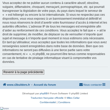
Vous acceptez de ne publier aucun contenu à caractère abusif, obscène,
vulgaire, diffamatoire, choquant, menaçant, pornographique, etc. qui pourrait
transgresser la législation de votre pays, du pays dans lequel le serveur de
« » est hébergé ou encore la loi internationale. Si vous ne respectez pas ces
dispositions, vous vous exposez à un bannissement immédiat et définitif et
nous nous réservons le droit d’avertir votre fournisseur d’accès à internet et les
autorités officielles. L’adresse IP de tous les messages est enregistrée afin
d’aider au renforcement de ces conditions. Vous acceptez le fait que « » ait le
droit de supprimer, de modifier, de déplacer ou de verrouiller n’importe quel
sujet et message à n’importe quel moment si nous estimons cela nécessaire.
En tant qu’utilisateur, vous acceptez que toutes les informations que vous avez
renseignées soient enregistrées dans notre base de données. Bien que ces
informations ne seront pas diffusées à une tierce partie sans votre
consentement, ni « », ni phpBB, ne pourront être tenus comme responsables
en cas de tentative de piratage informatique visant à compromettre vos
données.
Revenir à la page précédente
www.r2builders.fr
Accueil du forum
Nous contacter
Développé par
phpBB
® Forum Software © phpBB Limited
Traduction française officielle
©
Miles Cellar
Confidentialité
|
Conditions