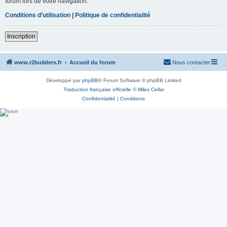
forum lors de votre navigation.
Conditions d’utilisation
|
Politique de confidentialité
Inscription
www.r2builders.fr
Accueil du forum
Nous contacter
Développé par
phpBB
® Forum Software © phpBB Limited
Traduction française officielle
©
Miles Cellar
Confidentialité
|
Conditions