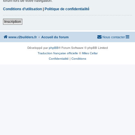
forum lors de votre navigation.
Conditions d’utilisation
|
Politique de confidentialité
Inscription
www.r2builders.fr
Accueil du forum
Nous contacter
Développé par
phpBB
® Forum Software © phpBB Limited
Traduction française officielle
©
Miles Cellar
Confidentialité
|
Conditions