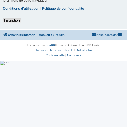
forum lors de votre navigation.
Conditions d’utilisation
|
Politique de confidentialité
Inscription
www.r2builders.fr
Accueil du forum
Nous contacter
Développé par
phpBB
® Forum Software © phpBB Limited
Traduction française officielle
©
Miles Cellar
Confidentialité
|
Conditions