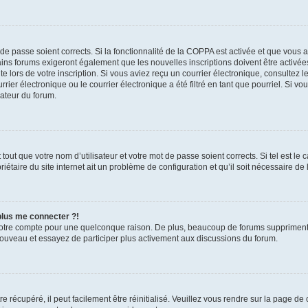
t de passe soient corrects. Si la fonctionnalité de la COPPA est activée et que vous 
ains forums exigeront également que les nouvelles inscriptions doivent être activée
te lors de votre inscription. Si vous aviez reçu un courrier électronique, consultez l
r électronique ou le courrier électronique a été filtré en tant que pourriel. Si vo
rateur du forum.
out que votre nom d’utilisateur et votre mot de passe soient corrects. Si tel est le
iétaire du site internet ait un problème de configuration et qu’il soit nécessaire de l
 plus me connecter ?!
votre compte pour une quelconque raison. De plus, beaucoup de forums suppriment pér
 nouveau et essayez de participer plus activement aux discussions du forum.
 récupéré, il peut facilement être réinitialisé. Veuillez vous rendre sur la page de