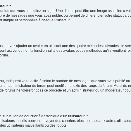
ateur ?
ur lorsque vous consultez un sujet. Une d’elles peut être une image associée à vo
mbre de messages que vous avez publié, ou permet de différencier votre statut parti
 unique et personnelle à chaque utilisateur.
ous pouvez ajouter un avatar en utilisant une des quatre méthodes suivantes : le serv
ent activer ou non la fonctionnalité des avatars et des méthodes qu’ils veuillent ren
forum.
ur, indiquent votre activité selon le nombre de messages que vous avez publié ou id
eul un administrateur du forum peut modifier le texte des rangs du forum. Merci de 
de forums ne toléreront pas ce procédé et un administrateur ou un modérateur pou
ur le lien de courrier électronique d’un utilisateur ?
s utilisateurs inscrits peuvent envoyer des courriers électroniques aux autres utili
es utilisateurs malveillants ou des robots.