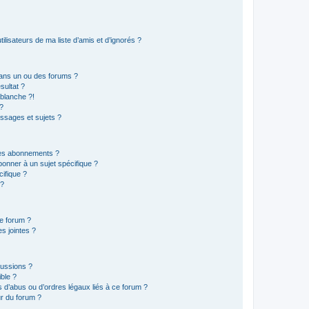
lisateurs de ma liste d’amis et d’ignorés ?
ans un ou des forums ?
sultat ?
blanche ?!
?
ssages et sujets ?
t les abonnements ?
onner à un sujet spécifique ?
ifique ?
 ?
ce forum ?
s jointes ?
cussions ?
ible ?
 d’abus ou d’ordres légaux liés à ce forum ?
r du forum ?