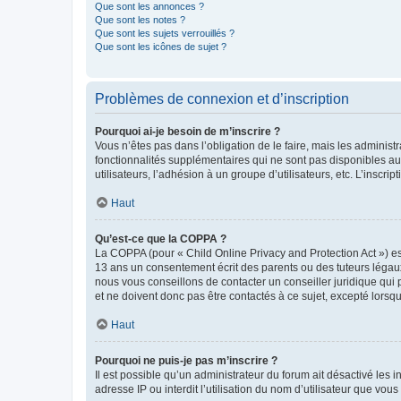
Que sont les annonces ?
Que sont les notes ?
Que sont les sujets verrouillés ?
Que sont les icônes de sujet ?
Problèmes de connexion et d’inscription
Pourquoi ai-je besoin de m’inscrire ?
Vous n’êtes pas dans l’obligation de le faire, mais les adminis
fonctionnalités supplémentaires qui ne sont pas disponibles aux 
utilisateurs, l’adhésion à un groupe d’utilisateurs, etc. L’insc
Haut
Qu’est-ce que la COPPA ?
La COPPA (pour « Child Online Privacy and Protection Act ») es
13 ans un consentement écrit des parents ou des tuteurs légaux
nous vous conseillons de contacter un conseiller juridique qui
et ne doivent donc pas être contactés à ce sujet, excepté lorsq
Haut
Pourquoi ne puis-je pas m’inscrire ?
Il est possible qu’un administrateur du forum ait désactivé les 
adresse IP ou interdit l’utilisation du nom d’utilisateur que vou