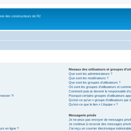
ne des constructeurs de R2
Niveaux des utilisateurs et groupes d’uti
Que sont les administrateurs ?
Que sont les modérateurs ?
Que sont les groupes d’utilisateurs ?
Où sont les groupes d’utilisateurs et commen
Comment puis-je devenir le responsable d’un
nnecter ?!
Pourquoi certains groupes d’utilisateurs app
Qu’est-ce qu’un « groupe d’utilisateurs par 
Qu’est-ce que le lien « L’équipe » ?
Messagerie privée
Je ne peux pas envoyer de messages privé
Je continue à recevoir des messages privés 
urs en ligne ?
J’ai reçu un courrier électronique indésirabl