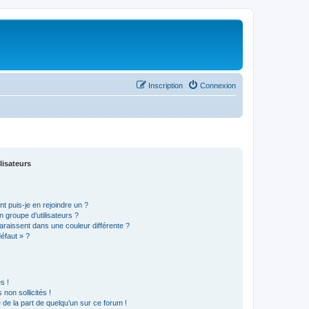
Inscription
Connexion
lisateurs
t puis-je en rejoindre un ?
 groupe d’utilisateurs ?
araissent dans une couleur différente ?
défaut » ?
s !
non sollicités !
e de la part de quelqu’un sur ce forum !