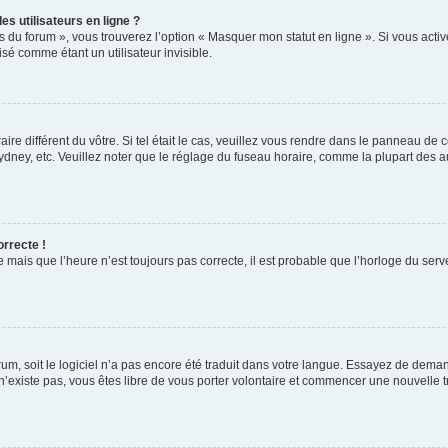
s utilisateurs en ligne ?
s du forum », vous trouverez l’option « Masquer mon statut en ligne ». Si vous activ
é comme étant un utilisateur invisible.
aire différent du vôtre. Si tel était le cas, veuillez vous rendre dans le panneau de co
ey, etc. Veuillez noter que le réglage du fuseau horaire, comme la plupart des autr
orrecte !
 mais que l’heure n’est toujours pas correcte, il est probable que l’horloge du serve
orum, soit le logiciel n’a pas encore été traduit dans votre langue. Essayez de deman
 n’existe pas, vous êtes libre de vous porter volontaire et commencer une nouvelle t