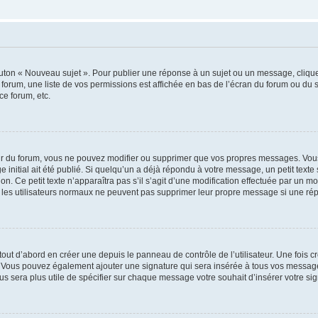
outon « Nouveau sujet ». Pour publier une réponse à un sujet ou un message, cliqu
 forum, une liste de vos permissions est affichée en bas de l’écran du forum ou du
ce forum, etc.
r du forum, vous ne pouvez modifier ou supprimer que vos propres messages. Vou
 initial ait été publié. Si quelqu’un a déjà répondu à votre message, un petit text
ion. Ce petit texte n’apparaîtra pas s’il s’agit d’une modification effectuée par un 
ue les utilisateurs normaux ne peuvent pas supprimer leur propre message si une ré
ut d’abord en créer une depuis le panneau de contrôle de l’utilisateur. Une fois c
ure. Vous pouvez également ajouter une signature qui sera insérée à tous vos mess
 vous sera plus utile de spécifier sur chaque message votre souhait d’insérer votre si