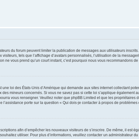
trateurs du forum peuvent limiter la publication de messages aux utilisateurs inscri
visiteurs, tels que l’affichage d’avatars personnalisés, l’utilisation de la messager
ription ne vous prend qu’un court instant, c’est pourquoi nous vous recommandons de l
t une loi des États-Unis d’Amérique qui demande aux sites internet collectant pot
 des mineurs concernés. Si vous ne savez pas si cette loi s’applique également au
 pourra vous renseigner. Veuillez noter que phpBB Limited et que les propriétaires
ue l’assistance porte sur la question « Qui dois-je contacter à propos de problèmes 
inscriptions afin d’empêcher les nouveaux visiteurs de s’inscrire. De même, il est é
s souhaitez utiliser. Pour plus d’informations, veuillez contacter un administrateur du