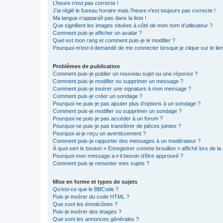
L’heure n’est pas correcte !
J’ai réglé le fuseau horaire mais l’heure n’est toujours pas correcte !
Ma langue n’apparaît pas dans la liste !
Que signifient les images situées à côté de mon nom d’utilisateur ?
Comment puis-je afficher un avatar ?
Quel est mon rang et comment puis-je le modifier ?
Pourquoi m’est-il demandé de me connecter lorsque je clique sur le lien 
Problèmes de publication
Comment puis-je publier un nouveau sujet ou une réponse ?
Comment puis-je modifier ou supprimer un message ?
Comment puis-je insérer une signature à mon message ?
Comment puis-je créer un sondage ?
Pourquoi ne puis-je pas ajouter plus d’options à un sondage ?
Comment puis-je modifier ou supprimer un sondage ?
Pourquoi ne puis-je pas accéder à un forum ?
Pourquoi ne puis-je pas transférer de pièces jointes ?
Pourquoi ai-je reçu un avertissement ?
Comment puis-je rapporter des messages à un modérateur ?
À quoi sert le bouton « Enregistrer comme brouillon » affiché lors de la 
Pourquoi mon message a-t-il besoin d’être approuvé ?
Comment puis-je remonter mes sujets ?
Mise en forme et types de sujets
Qu’est-ce que le BBCode ?
Puis-je insérer du code HTML ?
Que sont les émoticônes ?
Puis-je insérer des images ?
Que sont les annonces générales ?