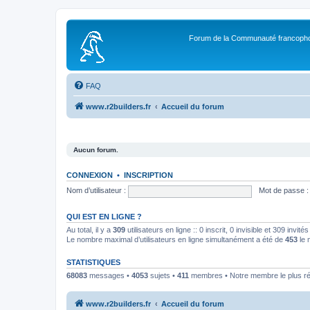
Forum de la Communauté francopho
FAQ
www.r2builders.fr
Accueil du forum
Aucun forum.
CONNEXION
•
INSCRIPTION
Nom d’utilisateur :
Mot de passe :
QUI EST EN LIGNE ?
Au total, il y a
309
utilisateurs en ligne :: 0 inscrit, 0 invisible et 309 invi
Le nombre maximal d’utilisateurs en ligne simultanément a été de
453
le 
STATISTIQUES
68083
messages •
4053
sujets •
411
membres • Notre membre le plus r
www.r2builders.fr
Accueil du forum