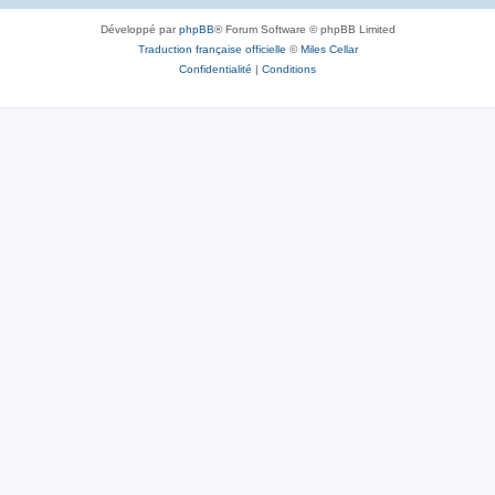
Développé par
phpBB
® Forum Software © phpBB Limited
Traduction française officielle
©
Miles Cellar
Confidentialité
|
Conditions