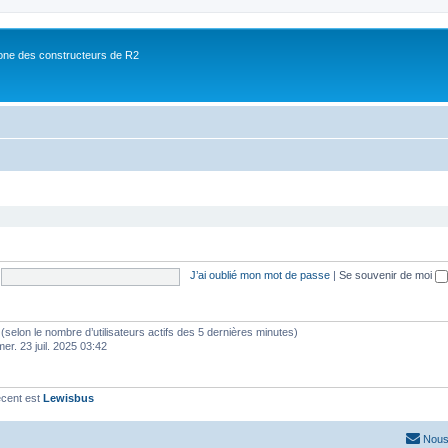
ne des constructeurs de R2
J’ai oublié mon mot de passe
|
Se souvenir de moi
tés (selon le nombre d’utilisateurs actifs des 5 dernières minutes)
mer. 23 juil. 2025 03:42
écent est
Lewisbus
Nous