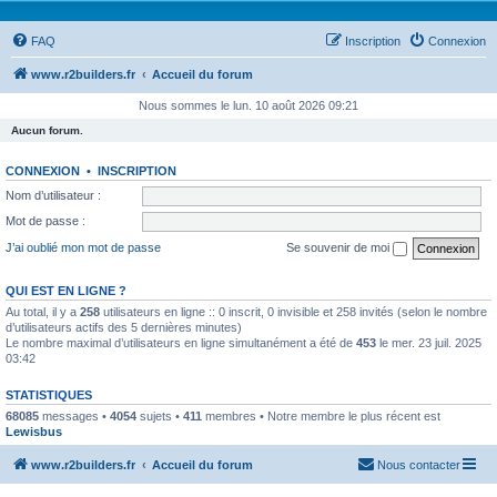
FAQ
Inscription
Connexion
www.r2builders.fr
Accueil du forum
Nous sommes le lun. 10 août 2026 09:21
Aucun forum.
CONNEXION
•
INSCRIPTION
Nom d’utilisateur :
Mot de passe :
J’ai oublié mon mot de passe
Se souvenir de moi
QUI EST EN LIGNE ?
Au total, il y a
258
utilisateurs en ligne :: 0 inscrit, 0 invisible et 258 invités (selon le nombre
d’utilisateurs actifs des 5 dernières minutes)
Le nombre maximal d’utilisateurs en ligne simultanément a été de
453
le mer. 23 juil. 2025
03:42
STATISTIQUES
68085
messages •
4054
sujets •
411
membres • Notre membre le plus récent est
Lewisbus
www.r2builders.fr
Accueil du forum
Nous contacter