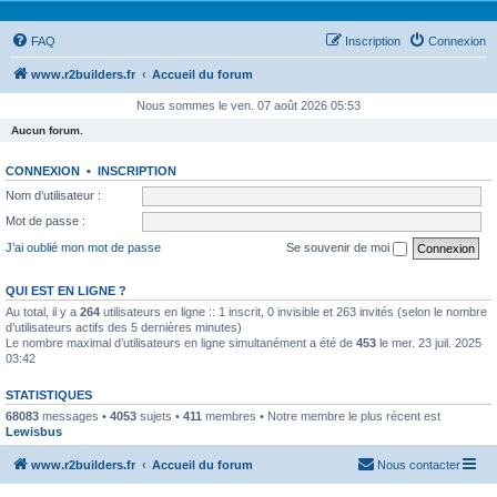
FAQ
Inscription
Connexion
www.r2builders.fr
Accueil du forum
Nous sommes le ven. 07 août 2026 05:53
Aucun forum.
CONNEXION
•
INSCRIPTION
Nom d’utilisateur :
Mot de passe :
J’ai oublié mon mot de passe
Se souvenir de moi
QUI EST EN LIGNE ?
Au total, il y a
264
utilisateurs en ligne :: 1 inscrit, 0 invisible et 263 invités (selon le nombre
d’utilisateurs actifs des 5 dernières minutes)
Le nombre maximal d’utilisateurs en ligne simultanément a été de
453
le mer. 23 juil. 2025
03:42
STATISTIQUES
68083
messages •
4053
sujets •
411
membres • Notre membre le plus récent est
Lewisbus
www.r2builders.fr
Accueil du forum
Nous contacter