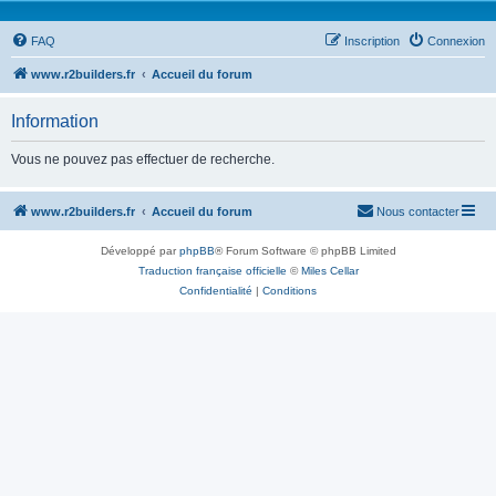
FAQ
Inscription
Connexion
www.r2builders.fr
Accueil du forum
Information
Vous ne pouvez pas effectuer de recherche.
www.r2builders.fr
Accueil du forum
Nous contacter
Développé par
phpBB
® Forum Software © phpBB Limited
Traduction française officielle
©
Miles Cellar
Confidentialité
|
Conditions