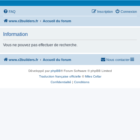
FAQ
Inscription
Connexion
www.r2builders.fr
Accueil du forum
Information
Vous ne pouvez pas effectuer de recherche.
www.r2builders.fr
Accueil du forum
Nous contacter
Développé par
phpBB
® Forum Software © phpBB Limited
Traduction française officielle
©
Miles Cellar
Confidentialité
|
Conditions