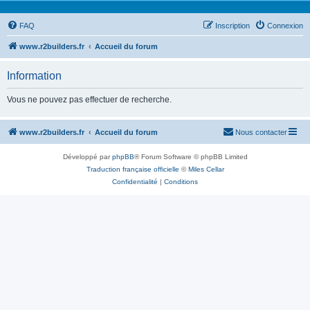
FAQ
Inscription
Connexion
www.r2builders.fr
Accueil du forum
Information
Vous ne pouvez pas effectuer de recherche.
www.r2builders.fr
Accueil du forum
Nous contacter
Développé par
phpBB
® Forum Software © phpBB Limited
Traduction française officielle
©
Miles Cellar
Confidentialité
|
Conditions