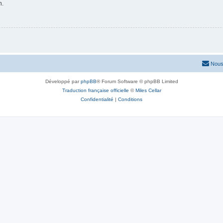
n.
Nous
Développé par
phpBB
® Forum Software © phpBB Limited
Traduction française officielle
©
Miles Cellar
Confidentialité
|
Conditions