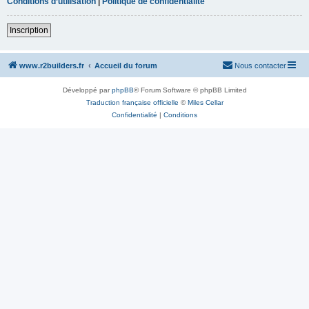
Conditions d’utilisation
|
Politique de confidentialité
Inscription
www.r2builders.fr
Accueil du forum
Nous contacter
Développé par
phpBB
® Forum Software © phpBB Limited
Traduction française officielle
©
Miles Cellar
Confidentialité
|
Conditions