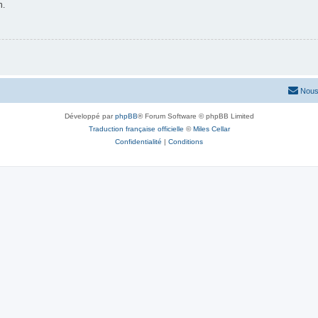
n.
Nous
Développé par
phpBB
® Forum Software © phpBB Limited
Traduction française officielle
©
Miles Cellar
Confidentialité
|
Conditions