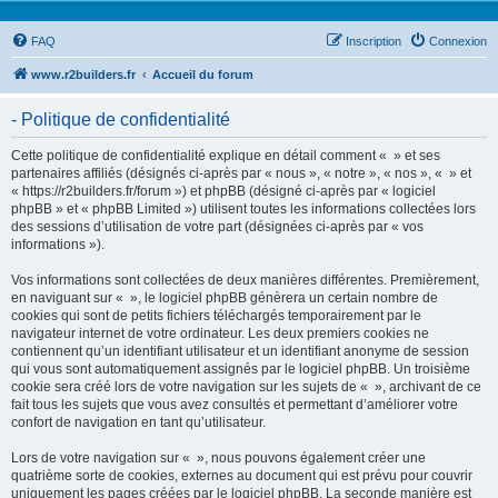
FAQ
Inscription
Connexion
www.r2builders.fr
Accueil du forum
- Politique de confidentialité
Cette politique de confidentialité explique en détail comment « » et ses
partenaires affiliés (désignés ci-après par « nous », « notre », « nos », « » et
« https://r2builders.fr/forum ») et phpBB (désigné ci-après par « logiciel
phpBB » et « phpBB Limited ») utilisent toutes les informations collectées lors
des sessions d’utilisation de votre part (désignées ci-après par « vos
informations »).
Vos informations sont collectées de deux manières différentes. Premièrement,
en naviguant sur « », le logiciel phpBB génèrera un certain nombre de
cookies qui sont de petits fichiers téléchargés temporairement par le
navigateur internet de votre ordinateur. Les deux premiers cookies ne
contiennent qu’un identifiant utilisateur et un identifiant anonyme de session
qui vous sont automatiquement assignés par le logiciel phpBB. Un troisième
cookie sera créé lors de votre navigation sur les sujets de « », archivant de ce
fait tous les sujets que vous avez consultés et permettant d’améliorer votre
confort de navigation en tant qu’utilisateur.
Lors de votre navigation sur « », nous pouvons également créer une
quatrième sorte de cookies, externes au document qui est prévu pour couvrir
uniquement les pages créées par le logiciel phpBB. La seconde manière est