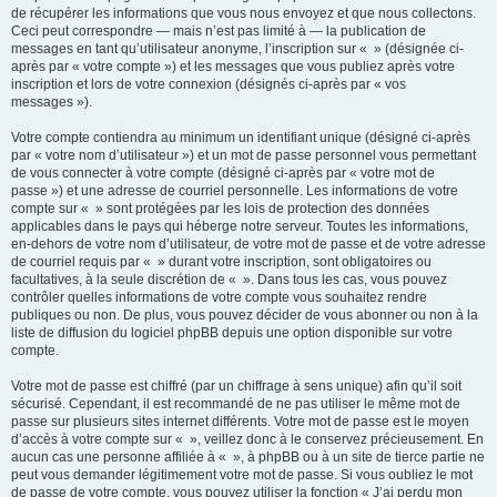
de récupérer les informations que vous nous envoyez et que nous collectons.
Ceci peut correspondre — mais n’est pas limité à — la publication de
messages en tant qu’utilisateur anonyme, l’inscription sur « » (désignée ci-
après par « votre compte ») et les messages que vous publiez après votre
inscription et lors de votre connexion (désignés ci-après par « vos
messages »).
Votre compte contiendra au minimum un identifiant unique (désigné ci-après
par « votre nom d’utilisateur ») et un mot de passe personnel vous permettant
de vous connecter à votre compte (désigné ci-après par « votre mot de
passe ») et une adresse de courriel personnelle. Les informations de votre
compte sur « » sont protégées par les lois de protection des données
applicables dans le pays qui héberge notre serveur. Toutes les informations,
en-dehors de votre nom d’utilisateur, de votre mot de passe et de votre adresse
de courriel requis par « » durant votre inscription, sont obligatoires ou
facultatives, à la seule discrétion de « ». Dans tous les cas, vous pouvez
contrôler quelles informations de votre compte vous souhaitez rendre
publiques ou non. De plus, vous pouvez décider de vous abonner ou non à la
liste de diffusion du logiciel phpBB depuis une option disponible sur votre
compte.
Votre mot de passe est chiffré (par un chiffrage à sens unique) afin qu’il soit
sécurisé. Cependant, il est recommandé de ne pas utiliser le même mot de
passe sur plusieurs sites internet différents. Votre mot de passe est le moyen
d’accès à votre compte sur « », veillez donc à le conservez précieusement. En
aucun cas une personne affiliée à « », à phpBB ou à un site de tierce partie ne
peut vous demander légitimement votre mot de passe. Si vous oubliez le mot
de passe de votre compte, vous pouvez utiliser la fonction « J’ai perdu mon