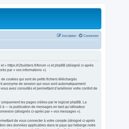
Inscription
Connexion
 et « https://r2builders.fr/forum ») et phpBB (désigné ci-après
près par « vos informations »).
de cookies qui sont de petits fichiers téléchargés
ifiant anonyme de session qui vous sont automatiquement
e vous avez consultés et permettant d’améliorer votre confort de
r uniquement les pages créées par le logiciel phpBB. La
 à — la publication de messages en tant qu’utilisateur
 connexion (désignés ci-après par « vos messages »).
ermettant de vous connecter à votre compte (désigné ci-après
ection des données applicables dans le pays qui héberge notre