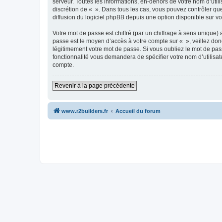
serveur. Toutes les informations, en-dehors de votre nom d’utilis
discrétion de « ». Dans tous les cas, vous pouvez contrôler qu
diffusion du logiciel phpBB depuis une option disponible sur v
Votre mot de passe est chiffré (par un chiffrage à sens unique) 
passe est le moyen d’accès à votre compte sur « », veillez do
légitimement votre mot de passe. Si vous oubliez le mot de pass
fonctionnalité vous demandera de spécifier votre nom d’utilisat
compte.
Revenir à la page précédente
www.r2builders.fr
Accueil du forum