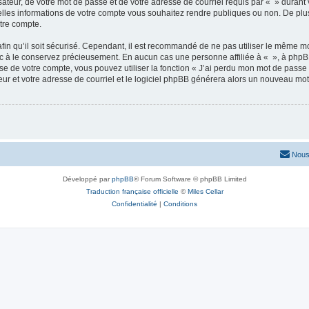
ateur, de votre mot de passe et de votre adresse de courriel requis par « » durant vo
elles informations de votre compte vous souhaitez rendre publiques ou non. De plu
otre compte.
afin qu’il soit sécurisé. Cependant, il est recommandé de ne pas utiliser le même mot
nc à le conservez précieusement. En aucun cas une personne affiliée à « », à phpB
e de votre compte, vous pouvez utiliser la fonction « J’ai perdu mon mot de passe 
eur et votre adresse de courriel et le logiciel phpBB générera alors un nouveau mo
Nous
Développé par
phpBB
® Forum Software © phpBB Limited
Traduction française officielle
©
Miles Cellar
Confidentialité
|
Conditions