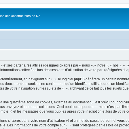
ne des constructeurs de R2
 et ses partenaires affiliés (désignés ci-après par « nous », « notre », « nos », « »
 informations collectées lors des sessions d’utilisation de votre part (désignées ci-a
 Premièrement, en naviguant sur « », le logiciel phpBB génèrera un certain nombre 
 Les deux premiers cookies ne contiennent qu’un identifiant utilisateur et un ident
rs de votre navigation sur les sujets de « », archivant de ce fait tous les sujets qu
r une quatrième sorte de cookies, externes au document qui est prévu pour couvri
us envoyez et que nous collectons. Ceci peut correspondre — mais n’est pas limité
compte ») et les messages que vous publiez après votre inscription et lors de votre
igné ci-après par « votre nom d’utilisateur ») et un mot de passe personnel vous p
elle. Les informations de votre compte sur « » sont protégées par les lois de prot