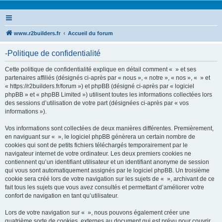
www.r2builders.fr
Accueil du forum
-Politique de confidentialité
Cette politique de confidentialité explique en détail comment « » et ses
partenaires affiliés (désignés ci-après par « nous », « notre », « nos », « » et
« https://r2builders.fr/forum ») et phpBB (désigné ci-après par « logiciel
phpBB » et « phpBB Limited ») utilisent toutes les informations collectées lors
des sessions d’utilisation de votre part (désignées ci-après par « vos
informations »).
Vos informations sont collectées de deux manières différentes. Premièrement,
en naviguant sur « », le logiciel phpBB génèrera un certain nombre de
cookies qui sont de petits fichiers téléchargés temporairement par le
navigateur internet de votre ordinateur. Les deux premiers cookies ne
contiennent qu’un identifiant utilisateur et un identifiant anonyme de session
qui vous sont automatiquement assignés par le logiciel phpBB. Un troisième
cookie sera créé lors de votre navigation sur les sujets de « », archivant de ce
fait tous les sujets que vous avez consultés et permettant d’améliorer votre
confort de navigation en tant qu’utilisateur.
Lors de votre navigation sur « », nous pouvons également créer une
quatrième sorte de cookies, externes au document qui est prévu pour couvrir