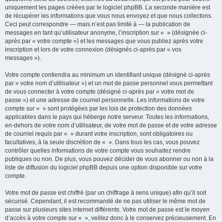
uniquement les pages créées par le logiciel phpBB. La seconde manière est
de récupérer les informations que vous nous envoyez et que nous collectons.
Ceci peut correspondre — mais n’est pas limité à — la publication de
messages en tant qu’utilisateur anonyme, l’inscription sur « » (désignée ci-
après par « votre compte ») et les messages que vous publiez après votre
inscription et lors de votre connexion (désignés ci-après par « vos
messages »).
Votre compte contiendra au minimum un identifiant unique (désigné ci-après
par « votre nom d’utilisateur ») et un mot de passe personnel vous permettant
de vous connecter à votre compte (désigné ci-après par « votre mot de
passe ») et une adresse de courriel personnelle. Les informations de votre
compte sur « » sont protégées par les lois de protection des données
applicables dans le pays qui héberge notre serveur. Toutes les informations,
en-dehors de votre nom d’utilisateur, de votre mot de passe et de votre adresse
de courriel requis par « » durant votre inscription, sont obligatoires ou
facultatives, à la seule discrétion de « ». Dans tous les cas, vous pouvez
contrôler quelles informations de votre compte vous souhaitez rendre
publiques ou non. De plus, vous pouvez décider de vous abonner ou non à la
liste de diffusion du logiciel phpBB depuis une option disponible sur votre
compte.
Votre mot de passe est chiffré (par un chiffrage à sens unique) afin qu’il soit
sécurisé. Cependant, il est recommandé de ne pas utiliser le même mot de
passe sur plusieurs sites internet différents. Votre mot de passe est le moyen
d’accès à votre compte sur « », veillez donc à le conservez précieusement. En