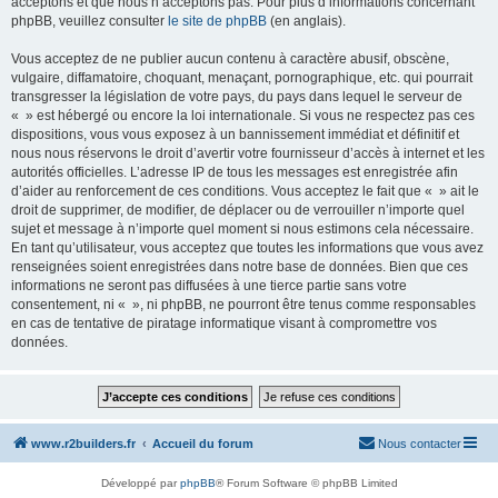
acceptons et que nous n’acceptons pas. Pour plus d’informations concernant
phpBB, veuillez consulter
le site de phpBB
(en anglais).
Vous acceptez de ne publier aucun contenu à caractère abusif, obscène,
vulgaire, diffamatoire, choquant, menaçant, pornographique, etc. qui pourrait
transgresser la législation de votre pays, du pays dans lequel le serveur de
« » est hébergé ou encore la loi internationale. Si vous ne respectez pas ces
dispositions, vous vous exposez à un bannissement immédiat et définitif et
nous nous réservons le droit d’avertir votre fournisseur d’accès à internet et les
autorités officielles. L’adresse IP de tous les messages est enregistrée afin
d’aider au renforcement de ces conditions. Vous acceptez le fait que « » ait le
droit de supprimer, de modifier, de déplacer ou de verrouiller n’importe quel
sujet et message à n’importe quel moment si nous estimons cela nécessaire.
En tant qu’utilisateur, vous acceptez que toutes les informations que vous avez
renseignées soient enregistrées dans notre base de données. Bien que ces
informations ne seront pas diffusées à une tierce partie sans votre
consentement, ni « », ni phpBB, ne pourront être tenus comme responsables
en cas de tentative de piratage informatique visant à compromettre vos
données.
www.r2builders.fr
Accueil du forum
Nous contacter
Développé par
phpBB
® Forum Software © phpBB Limited