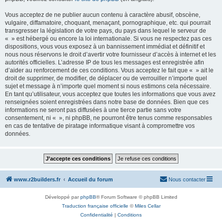
Vous acceptez de ne publier aucun contenu à caractère abusif, obscène,
vulgaire, diffamatoire, choquant, menaçant, pornographique, etc. qui pourrait
transgresser la législation de votre pays, du pays dans lequel le serveur de
« » est hébergé ou encore la loi internationale. Si vous ne respectez pas ces
dispositions, vous vous exposez à un bannissement immédiat et définitif et
nous nous réservons le droit d’avertir votre fournisseur d’accès à internet et les
autorités officielles. L’adresse IP de tous les messages est enregistrée afin
d’aider au renforcement de ces conditions. Vous acceptez le fait que « » ait le
droit de supprimer, de modifier, de déplacer ou de verrouiller n’importe quel
sujet et message à n’importe quel moment si nous estimons cela nécessaire.
En tant qu’utilisateur, vous acceptez que toutes les informations que vous avez
renseignées soient enregistrées dans notre base de données. Bien que ces
informations ne seront pas diffusées à une tierce partie sans votre
consentement, ni « », ni phpBB, ne pourront être tenus comme responsables
en cas de tentative de piratage informatique visant à compromettre vos
données.
www.r2builders.fr
Accueil du forum
Nous contacter
Développé par
phpBB
® Forum Software © phpBB Limited
Traduction française officielle
©
Miles Cellar
Confidentialité
|
Conditions