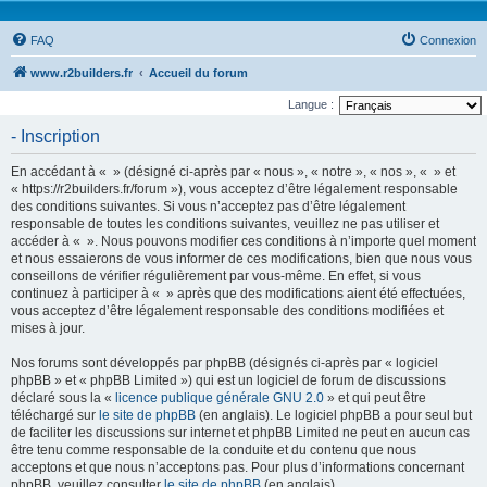
FAQ
Connexion
www.r2builders.fr
Accueil du forum
Langue :
- Inscription
En accédant à « » (désigné ci-après par « nous », « notre », « nos », « » et
« https://r2builders.fr/forum »), vous acceptez d’être légalement responsable
des conditions suivantes. Si vous n’acceptez pas d’être légalement
responsable de toutes les conditions suivantes, veuillez ne pas utiliser et
accéder à « ». Nous pouvons modifier ces conditions à n’importe quel moment
et nous essaierons de vous informer de ces modifications, bien que nous vous
conseillons de vérifier régulièrement par vous-même. En effet, si vous
continuez à participer à « » après que des modifications aient été effectuées,
vous acceptez d’être légalement responsable des conditions modifiées et
mises à jour.
Nos forums sont développés par phpBB (désignés ci-après par « logiciel
phpBB » et « phpBB Limited ») qui est un logiciel de forum de discussions
déclaré sous la «
licence publique générale GNU 2.0
» et qui peut être
téléchargé sur
le site de phpBB
(en anglais). Le logiciel phpBB a pour seul but
de faciliter les discussions sur internet et phpBB Limited ne peut en aucun cas
être tenu comme responsable de la conduite et du contenu que nous
acceptons et que nous n’acceptons pas. Pour plus d’informations concernant
phpBB, veuillez consulter
le site de phpBB
(en anglais).