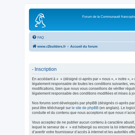
Forum de la Communauté francopho
FAQ
www.r2builders.fr
Accueil du forum
- Inscription
En accédant à « » (désigné ci-après par « nous », « notre », « 
légalement responsable de toutes les conditions suivantes, veu
modifications, bien que nous vous conseillons de vérifier régul
légalement responsable des conditions modifiées et mises à jo
Nos forums sont développés par phpBB (désignés ci-après par «
peut être téléchargé sur
le site de phpBB
(en anglais). Le logic
conduite et du contenu que nous acceptons et que nous n’acce
Vous acceptez de ne publier aucun contenu à caractère abusif, 
lequel le serveur de « » est hébergé ou encore la loi internati
d’avertir votre fournisseur d’accès à internet et les autorités o