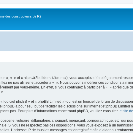
ne des constructeurs de R2
nos », « » et « https://r2builders.fr/forum »), vous acceptez d’être légalement resp
illez ne pas utiliser et accéder à « ». Nous pouvons modifier ces conditions à n’
ièrement par vous-même. En effet, si vous continuez à participer à « » après que de
ur.
 logiciel phpBB » et « phpBB Limited ») qui est un logiciel de forum de discussio
iel phpBB a pour seul but de faciliter les discussions sur internet et phpBB Limit
ptons pas. Pour plus d’informations concernant phpBB, veuillez consulter
le site 
obscène, vulgaire, diffamatoire, choquant, menaçant, pornographique, etc. qui pourr
onale. Si vous ne respectez pas ces dispositions, vous vous exposez à un bannisseme
fficielles. L’adresse IP de tous les messages est enregistrée afin d’aider au renforcem