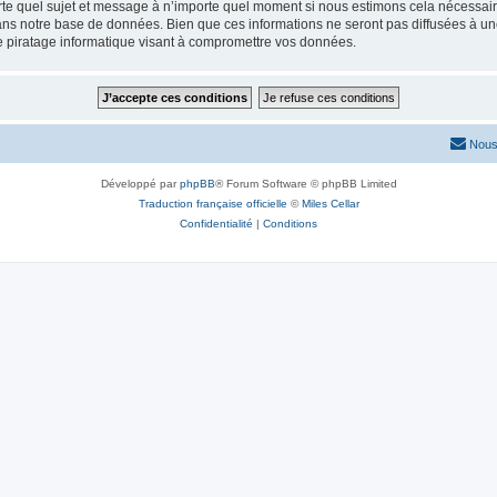
rte quel sujet et message à n’importe quel moment si nous estimons cela nécessaire.
ns notre base de données. Bien que ces informations ne seront pas diffusées à une
e piratage informatique visant à compromettre vos données.
Nous
Développé par
phpBB
® Forum Software © phpBB Limited
Traduction française officielle
©
Miles Cellar
Confidentialité
|
Conditions