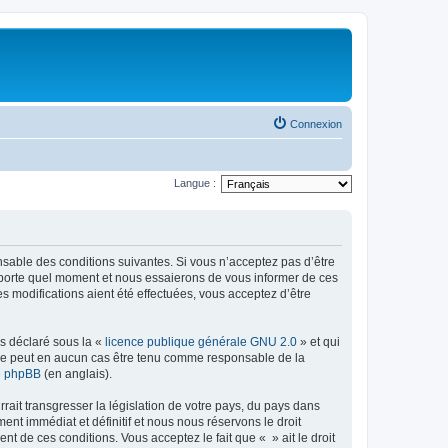
Connexion
Langue :
onsable des conditions suivantes. Si vous n’acceptez pas d’être
importe quel moment et nous essaierons de vous informer de ces
s modifications aient été effectuées, vous acceptez d’être
ns déclaré sous la «
licence publique générale GNU 2.0
» et qui
ed ne peut en aucun cas être tenu comme responsable de la
de phpBB
(en anglais).
ait transgresser la législation de votre pays, du pays dans
nt immédiat et définitif et nous nous réservons le droit
ent de ces conditions. Vous acceptez le fait que « » ait le droit