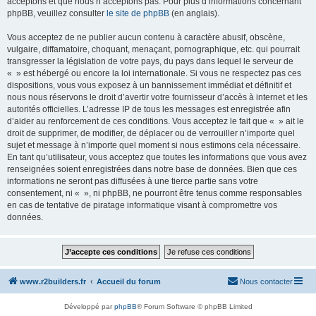
acceptons et que nous n’acceptons pas. Pour plus d’informations concernant
phpBB, veuillez consulter
le site de phpBB
(en anglais).
Vous acceptez de ne publier aucun contenu à caractère abusif, obscène,
vulgaire, diffamatoire, choquant, menaçant, pornographique, etc. qui pourrait
transgresser la législation de votre pays, du pays dans lequel le serveur de
« » est hébergé ou encore la loi internationale. Si vous ne respectez pas ces
dispositions, vous vous exposez à un bannissement immédiat et définitif et
nous nous réservons le droit d’avertir votre fournisseur d’accès à internet et les
autorités officielles. L’adresse IP de tous les messages est enregistrée afin
d’aider au renforcement de ces conditions. Vous acceptez le fait que « » ait le
droit de supprimer, de modifier, de déplacer ou de verrouiller n’importe quel
sujet et message à n’importe quel moment si nous estimons cela nécessaire.
En tant qu’utilisateur, vous acceptez que toutes les informations que vous avez
renseignées soient enregistrées dans notre base de données. Bien que ces
informations ne seront pas diffusées à une tierce partie sans votre
consentement, ni « », ni phpBB, ne pourront être tenus comme responsables
en cas de tentative de piratage informatique visant à compromettre vos
données.
www.r2builders.fr
Accueil du forum
Nous contacter
Développé par
phpBB
® Forum Software © phpBB Limited