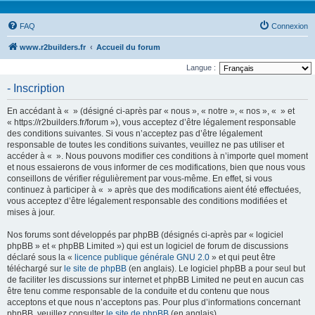
FAQ
Connexion
www.r2builders.fr
Accueil du forum
Langue :
- Inscription
En accédant à « » (désigné ci-après par « nous », « notre », « nos », « » et
« https://r2builders.fr/forum »), vous acceptez d’être légalement responsable
des conditions suivantes. Si vous n’acceptez pas d’être légalement
responsable de toutes les conditions suivantes, veuillez ne pas utiliser et
accéder à « ». Nous pouvons modifier ces conditions à n’importe quel moment
et nous essaierons de vous informer de ces modifications, bien que nous vous
conseillons de vérifier régulièrement par vous-même. En effet, si vous
continuez à participer à « » après que des modifications aient été effectuées,
vous acceptez d’être légalement responsable des conditions modifiées et
mises à jour.
Nos forums sont développés par phpBB (désignés ci-après par « logiciel
phpBB » et « phpBB Limited ») qui est un logiciel de forum de discussions
déclaré sous la «
licence publique générale GNU 2.0
» et qui peut être
téléchargé sur
le site de phpBB
(en anglais). Le logiciel phpBB a pour seul but
de faciliter les discussions sur internet et phpBB Limited ne peut en aucun cas
être tenu comme responsable de la conduite et du contenu que nous
acceptons et que nous n’acceptons pas. Pour plus d’informations concernant
phpBB, veuillez consulter
le site de phpBB
(en anglais).