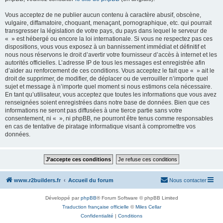
Vous acceptez de ne publier aucun contenu à caractère abusif, obscène,
vulgaire, diffamatoire, choquant, menaçant, pornographique, etc. qui pourrait
transgresser la législation de votre pays, du pays dans lequel le serveur de
« » est hébergé ou encore la loi internationale. Si vous ne respectez pas ces
dispositions, vous vous exposez à un bannissement immédiat et définitif et
nous nous réservons le droit d’avertir votre fournisseur d’accès à internet et les
autorités officielles. L’adresse IP de tous les messages est enregistrée afin
d’aider au renforcement de ces conditions. Vous acceptez le fait que « » ait le
droit de supprimer, de modifier, de déplacer ou de verrouiller n’importe quel
sujet et message à n’importe quel moment si nous estimons cela nécessaire.
En tant qu’utilisateur, vous acceptez que toutes les informations que vous avez
renseignées soient enregistrées dans notre base de données. Bien que ces
informations ne seront pas diffusées à une tierce partie sans votre
consentement, ni « », ni phpBB, ne pourront être tenus comme responsables
en cas de tentative de piratage informatique visant à compromettre vos
données.
www.r2builders.fr
Accueil du forum
Nous contacter
Développé par
phpBB
® Forum Software © phpBB Limited
Traduction française officielle
©
Miles Cellar
Confidentialité
|
Conditions