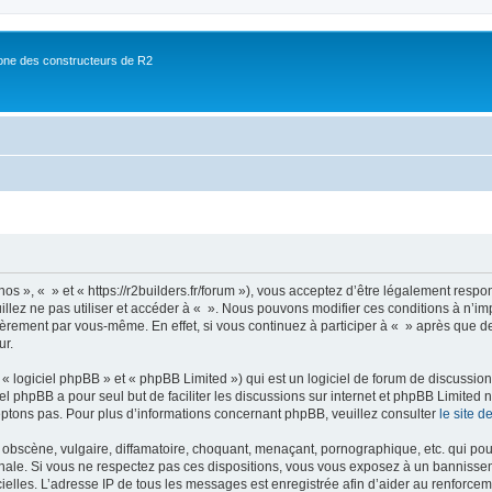
ne des constructeurs de R2
nos », « » et « https://r2builders.fr/forum »), vous acceptez d’être légalement resp
illez ne pas utiliser et accéder à « ». Nous pouvons modifier ces conditions à n’
ièrement par vous-même. En effet, si vous continuez à participer à « » après que de
ur.
 logiciel phpBB » et « phpBB Limited ») qui est un logiciel de forum de discussio
iel phpBB a pour seul but de faciliter les discussions sur internet et phpBB Limit
ptons pas. Pour plus d’informations concernant phpBB, veuillez consulter
le site 
obscène, vulgaire, diffamatoire, choquant, menaçant, pornographique, etc. qui pourr
onale. Si vous ne respectez pas ces dispositions, vous vous exposez à un bannisseme
fficielles. L’adresse IP de tous les messages est enregistrée afin d’aider au renforcem