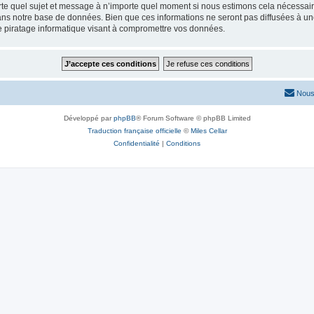
rte quel sujet et message à n’importe quel moment si nous estimons cela nécessaire.
ns notre base de données. Bien que ces informations ne seront pas diffusées à une
e piratage informatique visant à compromettre vos données.
Nous
Développé par
phpBB
® Forum Software © phpBB Limited
Traduction française officielle
©
Miles Cellar
Confidentialité
|
Conditions