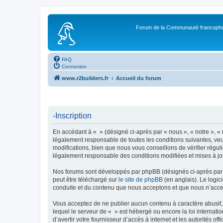
Forum de la Communauté francopho
FAQ
Connexion
www.r2builders.fr
Accueil du forum
-Inscription
En accédant à « » (désigné ci-après par « nous », « notre », « 
légalement responsable de toutes les conditions suivantes, veu
modifications, bien que nous vous conseillons de vérifier régul
légalement responsable des conditions modifiées et mises à jo
Nos forums sont développés par phpBB (désignés ci-après par «
peut être téléchargé sur
le site de phpBB
(en anglais). Le logic
conduite et du contenu que nous acceptons et que nous n’acce
Vous acceptez de ne publier aucun contenu à caractère abusif, 
lequel le serveur de « » est hébergé ou encore la loi internati
d’avertir votre fournisseur d’accès à internet et les autorités o