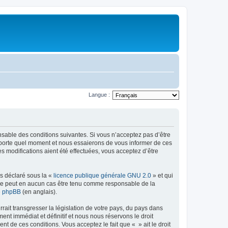
Langue :
onsable des conditions suivantes. Si vous n’acceptez pas d’être
importe quel moment et nous essaierons de vous informer de ces
s modifications aient été effectuées, vous acceptez d’être
ns déclaré sous la «
licence publique générale GNU 2.0
» et qui
ed ne peut en aucun cas être tenu comme responsable de la
de phpBB
(en anglais).
ait transgresser la législation de votre pays, du pays dans
nt immédiat et définitif et nous nous réservons le droit
ent de ces conditions. Vous acceptez le fait que « » ait le droit