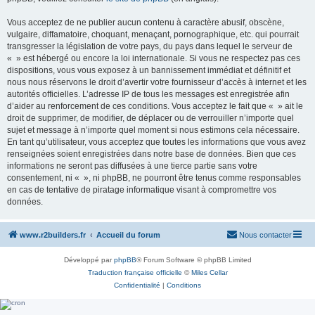
Vous acceptez de ne publier aucun contenu à caractère abusif, obscène,
vulgaire, diffamatoire, choquant, menaçant, pornographique, etc. qui pourrait
transgresser la législation de votre pays, du pays dans lequel le serveur de
« » est hébergé ou encore la loi internationale. Si vous ne respectez pas ces
dispositions, vous vous exposez à un bannissement immédiat et définitif et
nous nous réservons le droit d’avertir votre fournisseur d’accès à internet et les
autorités officielles. L’adresse IP de tous les messages est enregistrée afin
d’aider au renforcement de ces conditions. Vous acceptez le fait que « » ait le
droit de supprimer, de modifier, de déplacer ou de verrouiller n’importe quel
sujet et message à n’importe quel moment si nous estimons cela nécessaire.
En tant qu’utilisateur, vous acceptez que toutes les informations que vous avez
renseignées soient enregistrées dans notre base de données. Bien que ces
informations ne seront pas diffusées à une tierce partie sans votre
consentement, ni « », ni phpBB, ne pourront être tenus comme responsables
en cas de tentative de piratage informatique visant à compromettre vos
données.
www.r2builders.fr
Accueil du forum
Nous contacter
Développé par
phpBB
® Forum Software © phpBB Limited
Traduction française officielle
©
Miles Cellar
Confidentialité
|
Conditions