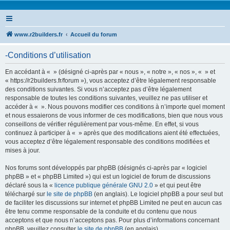
www.r2builders.fr
Accueil du forum
-Conditions d’utilisation
En accédant à « » (désigné ci-après par « nous », « notre », « nos », « » et
« https://r2builders.fr/forum »), vous acceptez d’être légalement responsable
des conditions suivantes. Si vous n’acceptez pas d’être légalement
responsable de toutes les conditions suivantes, veuillez ne pas utiliser et
accéder à « ». Nous pouvons modifier ces conditions à n’importe quel moment
et nous essaierons de vous informer de ces modifications, bien que nous vous
conseillons de vérifier régulièrement par vous-même. En effet, si vous
continuez à participer à « » après que des modifications aient été effectuées,
vous acceptez d’être légalement responsable des conditions modifiées et
mises à jour.
Nos forums sont développés par phpBB (désignés ci-après par « logiciel
phpBB » et « phpBB Limited ») qui est un logiciel de forum de discussions
déclaré sous la «
licence publique générale GNU 2.0
» et qui peut être
téléchargé sur
le site de phpBB
(en anglais). Le logiciel phpBB a pour seul but
de faciliter les discussions sur internet et phpBB Limited ne peut en aucun cas
être tenu comme responsable de la conduite et du contenu que nous
acceptons et que nous n’acceptons pas. Pour plus d’informations concernant
phpBB, veuillez consulter
le site de phpBB
(en anglais).