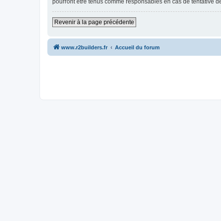
pourront être tenus comme responsables en cas de tentative d
Revenir à la page précédente
www.r2builders.fr
Accueil du forum