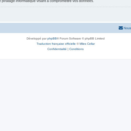
e piratage informatique visant à compromettre vos données.
Nous
Développé par
phpBB
® Forum Software © phpBB Limited
Traduction française officielle
©
Miles Cellar
Confidentialité
|
Conditions