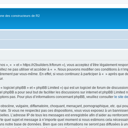
ne des constructeurs de R2
nos », « » et « https://r2builders.fr/forum »), vous acceptez d’être légalement resp
illez ne pas utiliser et accéder à « ». Nous pouvons modifier ces conditions à n’
ièrement par vous-même. En effet, si vous continuez à participer à « » après que de
ur.
 logiciel phpBB » et « phpBB Limited ») qui est un logiciel de forum de discussio
iel phpBB a pour seul but de faciliter les discussions sur internet et phpBB Limit
ptons pas. Pour plus d’informations concernant phpBB, veuillez consulter
le site 
obscène, vulgaire, diffamatoire, choquant, menaçant, pornographique, etc. qui pourr
onale. Si vous ne respectez pas ces dispositions, vous vous exposez à un bannisseme
fficielles. L’adresse IP de tous les messages est enregistrée afin d’aider au renforcem
rte quel sujet et message à n’importe quel moment si nous estimons cela nécessaire.
ns notre base de données. Bien que ces informations ne seront pas diffusées à une