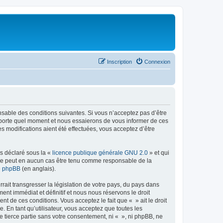
Inscription
Connexion
onsable des conditions suivantes. Si vous n’acceptez pas d’être
importe quel moment et nous essaierons de vous informer de ces
s modifications aient été effectuées, vous acceptez d’être
ns déclaré sous la «
licence publique générale GNU 2.0
» et qui
ed ne peut en aucun cas être tenu comme responsable de la
de phpBB
(en anglais).
ait transgresser la législation de votre pays, du pays dans
nt immédiat et définitif et nous nous réservons le droit
ent de ces conditions. Vous acceptez le fait que « » ait le droit
 En tant qu’utilisateur, vous acceptez que toutes les
 tierce partie sans votre consentement, ni « », ni phpBB, ne