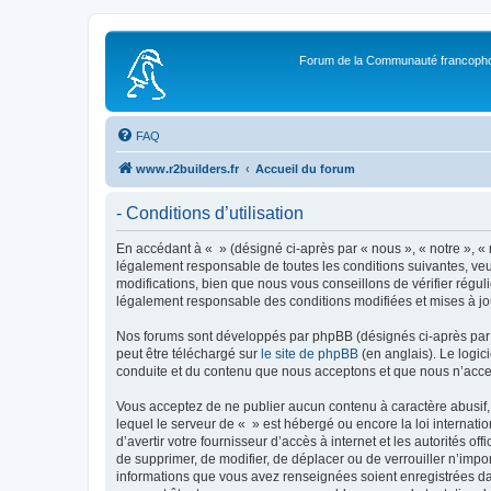
Forum de la Communauté francopho
FAQ
www.r2builders.fr
Accueil du forum
- Conditions d’utilisation
En accédant à « » (désigné ci-après par « nous », « notre », « 
légalement responsable de toutes les conditions suivantes, veu
modifications, bien que nous vous conseillons de vérifier régul
légalement responsable des conditions modifiées et mises à jo
Nos forums sont développés par phpBB (désignés ci-après par «
peut être téléchargé sur
le site de phpBB
(en anglais). Le logic
conduite et du contenu que nous acceptons et que nous n’acce
Vous acceptez de ne publier aucun contenu à caractère abusif, 
lequel le serveur de « » est hébergé ou encore la loi internati
d’avertir votre fournisseur d’accès à internet et les autorités o
de supprimer, de modifier, de déplacer ou de verrouiller n’impo
informations que vous avez renseignées soient enregistrées da