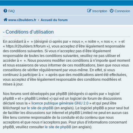
FAQ
Inscription
Connexion
www.r2builders.fr
Accueil du forum
- Conditions d’utilisation
En accédant à « » (désigné ci-après par « nous », « notre », « nos », « » et
« https://r2builders.fr/forum »), vous acceptez d’être légalement responsable
des conditions suivantes. Si vous n’acceptez pas d’être légalement
responsable de toutes les conditions suivantes, veuillez ne pas utiliser et
accéder à « ». Nous pouvons modifier ces conditions à n’importe quel moment
et nous essaierons de vous informer de ces modifications, bien que nous vous
conseillons de vérifier régulièrement par vous-même. En effet, si vous
continuez à participer à « » après que des modifications aient été effectuées,
vous acceptez d’être légalement responsable des conditions modifiées et
mises à jour.
Nos forums sont développés par phpBB (désignés ci-après par « logiciel
phpBB » et « phpBB Limited ») qui est un logiciel de forum de discussions
déclaré sous la «
licence publique générale GNU 2.0
» et qui peut être
téléchargé sur
le site de phpBB
(en anglais). Le logiciel phpBB a pour seul but
de faciliter les discussions sur internet et phpBB Limited ne peut en aucun cas
être tenu comme responsable de la conduite et du contenu que nous
acceptons et que nous n’acceptons pas. Pour plus d’informations concernant
phpBB, veuillez consulter
le site de phpBB
(en anglais).