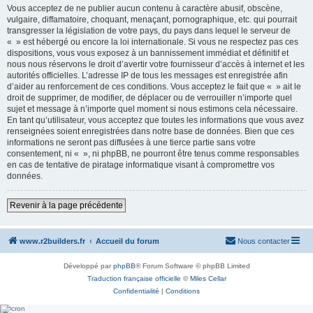
Vous acceptez de ne publier aucun contenu à caractère abusif, obscène,
vulgaire, diffamatoire, choquant, menaçant, pornographique, etc. qui pourrait
transgresser la législation de votre pays, du pays dans lequel le serveur de
« » est hébergé ou encore la loi internationale. Si vous ne respectez pas ces
dispositions, vous vous exposez à un bannissement immédiat et définitif et
nous nous réservons le droit d’avertir votre fournisseur d’accès à internet et les
autorités officielles. L’adresse IP de tous les messages est enregistrée afin
d’aider au renforcement de ces conditions. Vous acceptez le fait que « » ait le
droit de supprimer, de modifier, de déplacer ou de verrouiller n’importe quel
sujet et message à n’importe quel moment si nous estimons cela nécessaire.
En tant qu’utilisateur, vous acceptez que toutes les informations que vous avez
renseignées soient enregistrées dans notre base de données. Bien que ces
informations ne seront pas diffusées à une tierce partie sans votre
consentement, ni « », ni phpBB, ne pourront être tenus comme responsables
en cas de tentative de piratage informatique visant à compromettre vos
données.
Revenir à la page précédente
www.r2builders.fr
Accueil du forum
Nous contacter
Développé par
phpBB
® Forum Software © phpBB Limited
Traduction française officielle
©
Miles Cellar
Confidentialité
|
Conditions