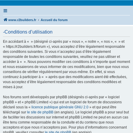
www.r2builders.fr
Accueil du forum
-Conditions d’utilisation
En accédant à « » (désigné ci-après par « nous », « notre », « nos », « » et
« https://r2builders.fr/forum »), vous acceptez d’être légalement responsable
des conditions suivantes. Si vous n’acceptez pas d’être légalement
responsable de toutes les conditions suivantes, veuillez ne pas utiliser et
accéder à « ». Nous pouvons modifier ces conditions à n’importe quel moment
et nous essaierons de vous informer de ces modifications, bien que nous vous
conseillons de vérifier régulièrement par vous-même. En effet, si vous
continuez à participer à « » après que des modifications aient été effectuées,
vous acceptez d’être légalement responsable des conditions modifiées et
mises à jour.
Nos forums sont développés par phpBB (désignés ci-après par « logiciel
phpBB » et « phpBB Limited ») qui est un logiciel de forum de discussions
déclaré sous la «
licence publique générale GNU 2.0
» et qui peut être
téléchargé sur
le site de phpBB
(en anglais). Le logiciel phpBB a pour seul but
de faciliter les discussions sur internet et phpBB Limited ne peut en aucun cas
être tenu comme responsable de la conduite et du contenu que nous
acceptons et que nous n’acceptons pas. Pour plus d’informations concernant
phpBB, veuillez consulter
le site de phpBB
(en anglais).