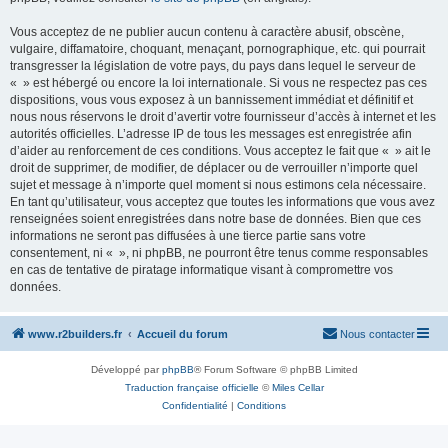
Vous acceptez de ne publier aucun contenu à caractère abusif, obscène,
vulgaire, diffamatoire, choquant, menaçant, pornographique, etc. qui pourrait
transgresser la législation de votre pays, du pays dans lequel le serveur de
« » est hébergé ou encore la loi internationale. Si vous ne respectez pas ces
dispositions, vous vous exposez à un bannissement immédiat et définitif et
nous nous réservons le droit d’avertir votre fournisseur d’accès à internet et les
autorités officielles. L’adresse IP de tous les messages est enregistrée afin
d’aider au renforcement de ces conditions. Vous acceptez le fait que « » ait le
droit de supprimer, de modifier, de déplacer ou de verrouiller n’importe quel
sujet et message à n’importe quel moment si nous estimons cela nécessaire.
En tant qu’utilisateur, vous acceptez que toutes les informations que vous avez
renseignées soient enregistrées dans notre base de données. Bien que ces
informations ne seront pas diffusées à une tierce partie sans votre
consentement, ni « », ni phpBB, ne pourront être tenus comme responsables
en cas de tentative de piratage informatique visant à compromettre vos
données.
www.r2builders.fr
Accueil du forum
Nous contacter
Développé par
phpBB
® Forum Software © phpBB Limited
Traduction française officielle
©
Miles Cellar
Confidentialité
|
Conditions